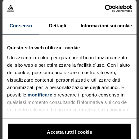
%
%
%
%
%
%
%
%
Pantaloni Da Sci Di Fondo
Pantaloni X-Alp 3L
Zeroweight Elite Windproof
Consenso
Dettagli
Informazioni sui cookie
399,95 €
199,95 €
Autunno 26
Questo sito web utilizza i cookie
Utilizziamo i cookie per garantire il buon funzionamento
%
%
%
del sito web e per ottimizzare la facilità d'uso. Con l'aiuto
Leggings Da Running
Leggings Da Running
dei cookie, possiamo analizzare il nostro sito web,
Zeroweight Print
Essential Thermal
visualizzare contenuti personalizzati e utilizzare dati
99,95 €
89,95 €
anonimizzati per la personalizzazione degli annunci. È
possibile
modificare
o revocare il proprio consenso in
qualsiasi momento consultando l'informativa sui cookie
sul nostro sito web. La nostra informativa sulla privacy è
%
%
%
%
%
%
disponibile
qui
.
Pantaloni Da Sci Di Fondo
Pantaloni Da Sci Di Fondo
Essential Warm
Zeroweight Pro Windproof
Accetta tutti i cookie
Warm