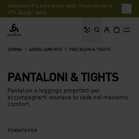
Saldi estivi | Più stili a prezzi ridotti. Risparmia fino al
40%.
Donna
|
Uomo
Cosa stai cercando?
Odlo
DONNA
ABBIGLIAMENTO
PANTALONI & TIGHTS
PANTALONI & TIGHTS
Pantaloni e leggings progettati per
accompagnarti ovunque tu vada nel massimo
comfort.
PENSATO PER