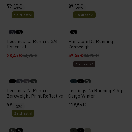
79,95 €
89,95 €
-30%
-30%
Saldi estivi
Saldi estivi
%
%
%
Leggings Da Running 3/4
Pantaloni Da Running
Essential
Zeroweight
38,45 €
54,95 €
59,45 €
84,95 €
Autunno 26
%
%
%
%
Leggings Da Running
Leggings Da Running X-Alp
Zeroweight Print Reflective
Cargo Winter
99,95 €
119,95 €
-30%
Saldi estivi
%
%