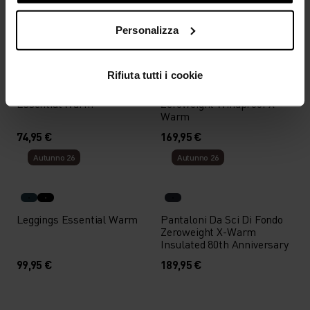
99,95 €
159,95 €
Personalizza
%
%
%
%
Rifiuta tutti i cookie
Leggings Da Running
Pantaloni Da Sci Di Fondo
Essential Warm
Zeroweight Windproof X
Warm
74,95 €
169,95 €
Autunno 26
Autunno 26
Leggings Essential Warm
Pantaloni Da Sci Di Fondo
Zeroweight X-Warm
Insulated 80th Anniversary
99,95 €
189,95 €