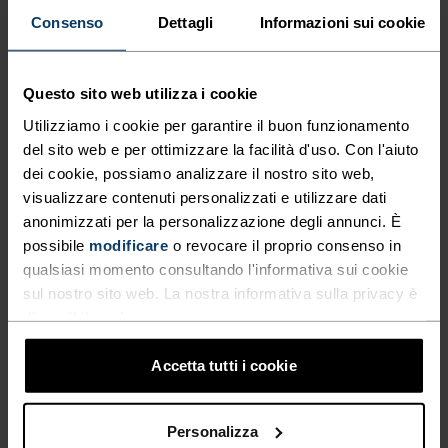
Protezione termica e traspirabilità eccezionale
Consenso
Dettagli
Informazioni sui cookie
per i tuoi allenamenti invernali.
Questo sito web utilizza i cookie
Utilizziamo i cookie per garantire il buon funzionamento
LO SCI NORDICO HA UN
del sito web e per ottimizzare la facilità d'uso. Con l'aiuto
NUOVO LOOK.
dei cookie, possiamo analizzare il nostro sito web,
visualizzare contenuti personalizzati e utilizzare dati
anonimizzati per la personalizzazione degli annunci. È
Riscopri lo sci di fondo. Abbigliamento tecnico
possibile
modificare
o revocare il proprio consenso in
incredibilmente comodo per sfrecciare sul circuito
qualsiasi momento consultando l'informativa sui cookie
con stile.
sul nostro sito web. La nostra informativa sulla privacy è
disponibile
qui
.
Accetta tutti i cookie
LIVELLO DI ATTIVITÀ
Personalizza
BASSO
MODERATO
ALTO