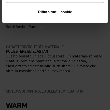
Rifiuta tutti i cookie
TIPO DI ATTIVITÀ
QUALSIASI COSA ALTA INTENSITÀ
Sci di fondo - Running
CARATTERISTICHE DEL MATERIALE
POLIESTERE ED ELASTAN
Questo tessuto unisce il poliestere, un materiale robusto
e anti sudore che mantiene la forma, all’elastan,
elasticizzato ed estensibile. Il risultato? Un misto che
offre la massima libertà di movimento.
SISTEMA DI CONTROLLO DELLA TEMPERATURA
WARM