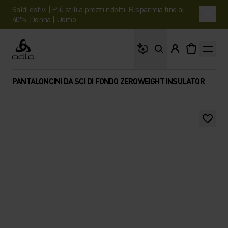
Saldi estivi | Più stili a prezzi ridotti. Risparmia fino al
40%.
Donna
|
Uomo
Cosa stai cercando?
Odlo
PANTALONCINI DA SCI DI FONDO ZEROWEIGHT INSULATOR