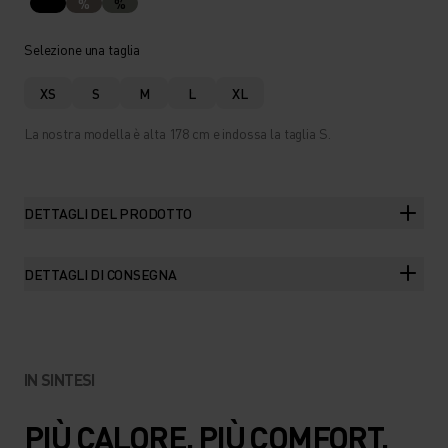
%
%
Selezione una taglia
XS
S
M
L
XL
La nostra modella è alta 178 cm e indossa la taglia S.
DETTAGLI DEL PRODOTTO
DETTAGLI DI CONSEGNA
IN SINTESI
PIÙ CALORE, PIÙ COMFORT.