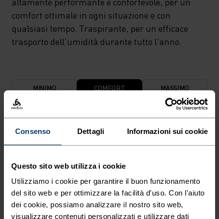
altamente performante e confortevole, per un
comfort ottimale in ogni situazione e con
qualsiasi tempo. Traspirante, per un efficace
trasporto dell'umidità durante tutto l'anno.
MINIMO
COMFORT
MASSIMO
30°
30°
Consenso
Dettagli
Informazioni sui cookie
25°
25°
Questo sito web utilizza i cookie
Utilizziamo i cookie per garantire il buon funzionamento
20°
20°
del sito web e per ottimizzare la facilità d'uso. Con l'aiuto
dei cookie, possiamo analizzare il nostro sito web,
visualizzare contenuti personalizzati e utilizzare dati