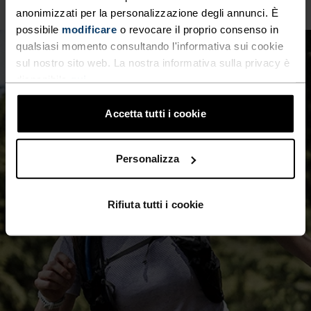
15°
15°
anonimizzati per la personalizzazione degli annunci. È
possibile
modificare
o revocare il proprio consenso in
10°
10°
qualsiasi momento consultando l'informativa sui cookie
sul nostro sito web. La nostra informativa sulla privacy è
disponibile
qui
.
5°
5°
Accetta tutti i cookie
0°
0°
Personalizza
-5°
-5°
Rifiuta tutti i cookie
-10°
-10°
-15°
-15°