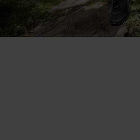
Super versatile, lo indosso da
solo quando fa caldo e come
base layer quando fa più fresco.
Aita Gasparin - Brand ambassador, biatleta svizzera