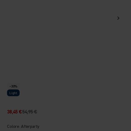
-30%
Light
38,45 €
54,95 €
Colore: Afterparty