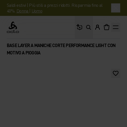
Saldi estivi | Più stili a prezzi ridotti. Risparmia fino al
40%.
Donna
|
Uomo
Cosa stai cercando?
Odlo
BASE LAYER A MANICHE CORTE PERFORMANCE LIGHT CON
MOTIVO A PIOGGIA