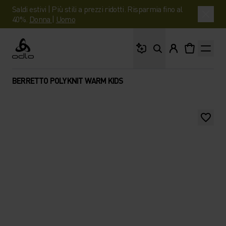
Saldi estivi | Più stili a prezzi ridotti. Risparmia fino al
40%.
Donna
|
Uomo
Cosa stai cercando?
Odlo
BERRETTO POLYKNIT WARM KIDS