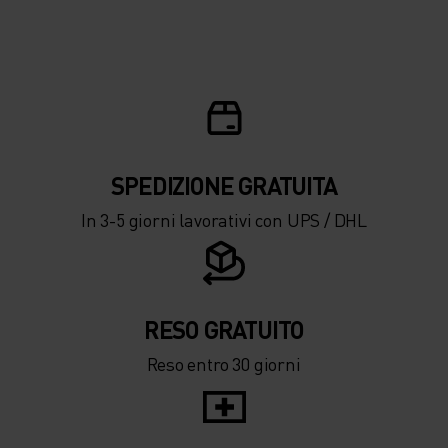
10°
10°
5°
5°
0°
0°
-5°
-5°
SPEDIZIONE ​​​​​​GRATUITA
In 3-5 giorni lavorativi con UPS / DHL
-10°
-10°
-15°
-15°
RESO GRATUITO
Reso entro 30 giorni
-20°
-20°