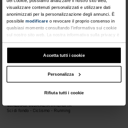
dei cookie, possiamo analizzare il nostro sito web,
DETTAGLI CHE FANNO LA
visualizzare contenuti personalizzati e utilizzare dati
anonimizzati per la personalizzazione degli annunci. È
DIFFERENZA
possibile
modificare
o revocare il proprio consenso in
qualsiasi momento consultando l'informativa sui cookie
sul nostro sito web. La nostra informativa sulla privacy è
Accessori progettati per goderti ogni avventura.
disponibile
qui
.
Accetta tutti i cookie
LIVELLO DI ATTIVITÀ
Personalizza
BASSO
MODERATO
ALTO
Rifiuta tutti i cookie
TIPO DI ATTIVITÀ
QUALSIASI COSA ALTA INTENSITÀ
Sci di fondo - Ciclismo - Running