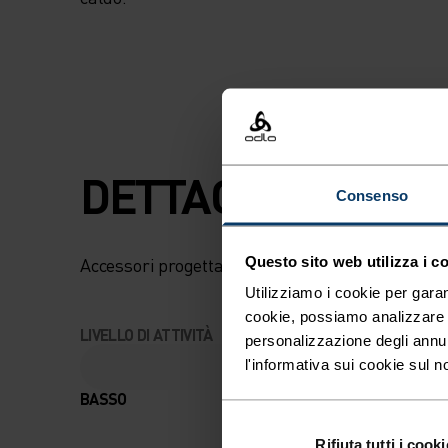
DETTAGLI CHE FA
Consenso
Questo sito web utilizza i c
Accessori progettati per goderti ogni avventura
Utilizziamo i cookie per garan
cookie, possiamo analizzare il
LIVELLO DI ATTIVITÀ
personalizzazione degli annu
l'informativa sui cookie sul n
BASSO
MODERATO
Rifiuta tutti i cooki