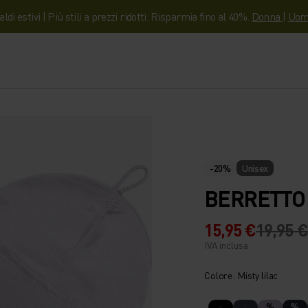
aldi estivi | Più stili a prezzi ridotti. Risparmia fino al 40%.
Donna
|
Uom
-20%
Unisex
BERRETTO 
15,95 €
19,95 €
IVA inclusa
Colore: Misty lilac
%
%