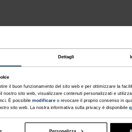
NNO LA DIFFERENZA
Dettagli
ookie
.
tire il buon funzionamento del sito web e per ottimizzare la facilit
 nostro sito web, visualizzare contenuti personalizzati e utilizza
TIPO DI ATTIVITÀ
nci. È possibile
modificare
o revocare il proprio consenso in q
QUALSIASI C
ostro sito web. La nostra informativa sulla privacy è disponibile
q
INTENSITÀ
ALTO
Sci di fondo - Cic
Running
e
Personalizza
A