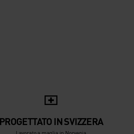
0°
0°
-5°
-5°
-10°
-10°
-15°
-15°
-20°
PROGETTATO IN SVIZZERA
-20°
Lavorato a maglia in Norvegia