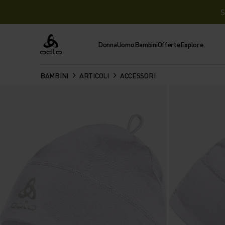
S
Donna
Uomo
Bambini
Offerte
Explore
Odlo
BAMBINI
ARTICOLI
ACCESSORI