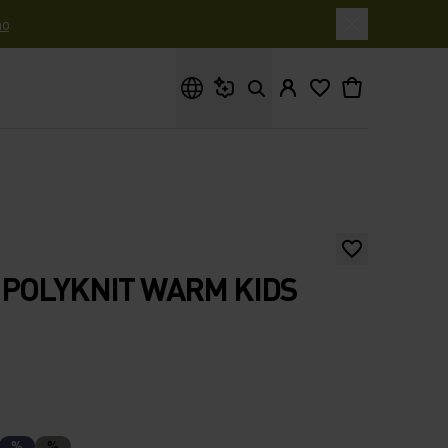
o
Cosa stai cercando?
POLYKNIT WARM KIDS
%
%