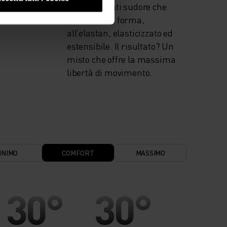
robusto e anti sudore che
mantiene la forma,
all’elastan, elasticizzato ed
estensibile. Il risultato? Un
misto che offre la massima
libertà di movimento.
INIMO
COMFORT
MASSIMO
30°
30°