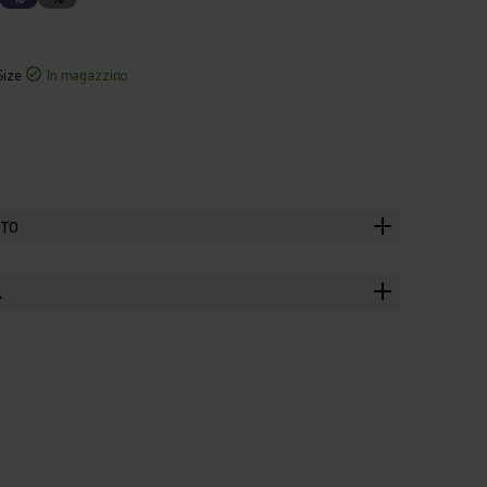
Size
In magazzino
TTO
A