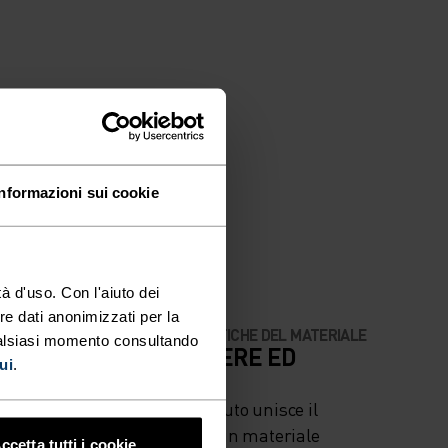
Informazioni sui cookie
à d'uso. Con l'aiuto dei
re dati anonimizzati per la
CARATTERISTICHE DEL MATERIALE
ualsiasi momento consultando
OSA ALTA
POLIESTERE ED
ui
.
ELASTAN
lismo -
Questo tessuto unisce il
poliestere, un materiale
ccetta tutti i cookie