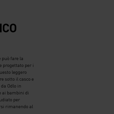
ICO
 può fare la
 progettato per i
questo leggero
e sotto il casco e
 da Odlo in
e ai bambini di
udiato per
rsi rimanendo al