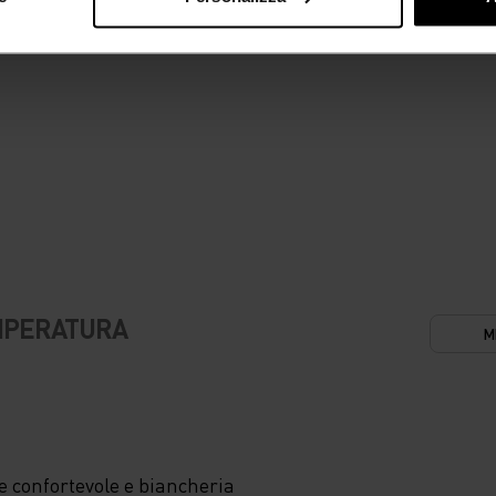
EMPERATURA
M
 confortevole e biancheria