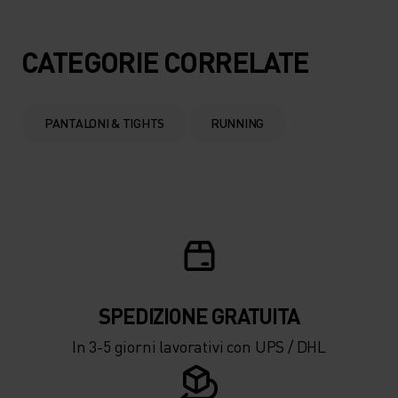
5°
5°
CATEGORIE CORRELATE
0°
0°
PANTALONI & TIGHTS
RUNNING
-5°
-5°
-10°
-10°
-15°
-15°
SPEDIZIONE ​​​​​​GRATUITA
-20°
-20°
In 3-5 giorni lavorativi con UPS / DHL
-25°
-25°