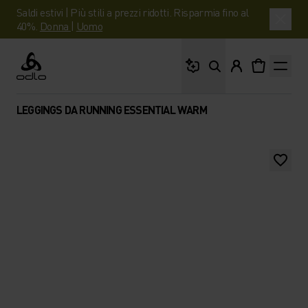
Saldi estivi | Più stili a prezzi ridotti. Risparmia fino al
40%.
Donna
|
Uomo
Cosa stai cercando?
Odlo
LEGGINGS DA RUNNING ESSENTIAL WARM