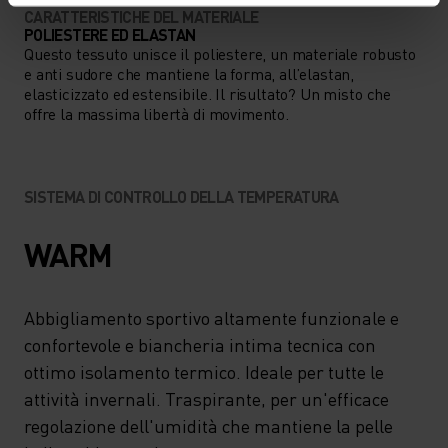
CARATTERISTICHE DEL MATERIALE
POLIESTERE ED ELASTAN
Questo tessuto unisce il poliestere, un materiale robusto
e anti sudore che mantiene la forma, all’elastan,
elasticizzato ed estensibile. Il risultato? Un misto che
offre la massima libertà di movimento.
SISTEMA DI CONTROLLO DELLA TEMPERATURA
WARM
Abbigliamento sportivo altamente funzionale e
confortevole e biancheria intima tecnica con
ottimo isolamento termico. Ideale per tutte le
attività invernali. Traspirante, per un'efficace
regolazione dell'umidità che mantiene la pelle