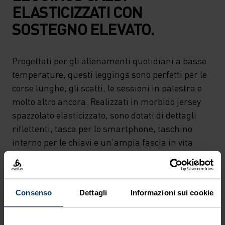
ELASTICIZZATI CON
SOSTEGNO ELEVATO.
Progettati per gli allenamenti quotidiani a basse
temperature, questi leggings sono perfetti per le
corse lunghe, gli scatti, le sessioni in palestra e
molto altro ancora. Realizzati in morbido jersey
spazzolato elasticizzato, sono dotati di dettagli
riflettenti, tasca per lo smartphone, taschino
interno per le chiavi e un’ampia fascia in vita
regolabile. Ideali per gli allenamenti quotidiani
nei mesi più freddi.
Consenso
Dettagli
Informazioni sui cookie
LEGGERI COME L'ARIA.