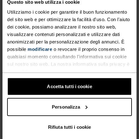
Questo sito web utilizza i cookie
VELOCI COME IL VENTO.
Utilizziamo i cookie per garantire il buon funzionamento
del sito web e per ottimizzare la facilità d'uso. Con l'aiuto
dei cookie, possiamo analizzare il nostro sito web,
Capi tecnici da running ad asciugatura rapida per
visualizzare contenuti personalizzati e utilizzare dati
essere sempre un passo avanti.
anonimizzati per la personalizzazione degli annunci. È
possibile
modificare
o revocare il proprio consenso in
qualsiasi momento consultando l'informativa sui cookie
LIVELLO DI ATTIVITÀ
sul nostro sito web. La nostra informativa sulla privacy è
disponibile
qui
.
BASSO
MODERATO
ALTO
Accetta tutti i cookie
TIPO DI ATTIVITÀ
Personalizza
QUALSIASI COSA ALTA INTENSITÀ
Running
Rifiuta tutti i cookie