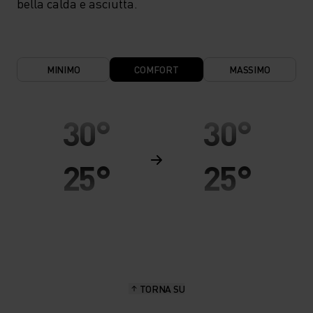
bella calda e asciutta.
MINIMO
COMFORT
MASSIMO
30°
30°
25°
25°
20°
20°
15°
15°
TORNA SU
10°
10°