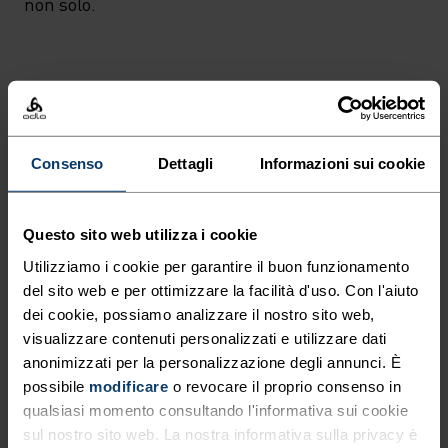
non solo.
LO SCI NORDICO HA UN
NUOVO LOOK.
Consenso
Dettagli
Informazioni sui cookie
Riscopri lo sci di fondo. Abbigliamento tecnico
incredibilmente comodo per sfrecciare sul circuito
Questo sito web utilizza i cookie
con stile.
Utilizziamo i cookie per garantire il buon funzionamento
del sito web e per ottimizzare la facilità d'uso. Con l'aiuto
dei cookie, possiamo analizzare il nostro sito web,
visualizzare contenuti personalizzati e utilizzare dati
LIVELLO DI ATTIVITÀ
anonimizzati per la personalizzazione degli annunci. È
possibile
modificare
o revocare il proprio consenso in
BASSO
MODERATO
ALTO
qualsiasi momento consultando l'informativa sui cookie
sul nostro sito web. La nostra informativa sulla privacy è