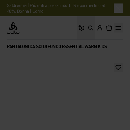
Saldi estivi | Più stili a prezzi ridotti. Risparmia fino al
40%.
Donna
|
Uomo
Cosa stai cercando?
Odlo
PANTALONI DA SCI DI FONDO ESSENTIAL WARM KIDS