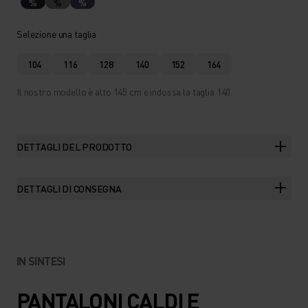
%
%
%
Selezione una taglia
104
116
128
140
152
164
Il nostro modello è alto 145 cm e indossa la taglia 140.
DETTAGLI DEL PRODOTTO
DETTAGLI DI CONSEGNA
IN SINTESI
PANTALONI CALDI E