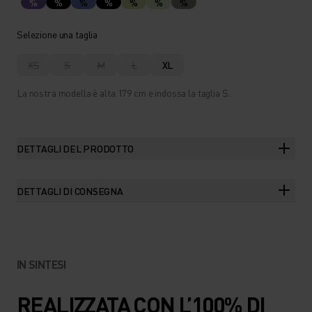
%
%
%
%
%
%
%
Selezione una taglia
XS
S
M
L
XL
La nostra modella è alta 179 cm e indossa la taglia S.
DETTAGLI DEL PRODOTTO
DETTAGLI DI CONSEGNA
IN SINTESI
REALIZZATA CON L’100% DI