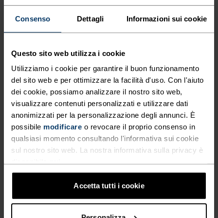
Consenso
Dettagli
Informazioni sui cookie
LEGGERI COME L'ARIA.
VELOCI COME IL VENTO.
Questo sito web utilizza i cookie
Utilizziamo i cookie per garantire il buon funzionamento
Capi tecnici da running ad asciugatura rapida per
del sito web e per ottimizzare la facilità d'uso. Con l'aiuto
essere sempre un passo avanti.
dei cookie, possiamo analizzare il nostro sito web,
visualizzare contenuti personalizzati e utilizzare dati
anonimizzati per la personalizzazione degli annunci. È
possibile
modificare
o revocare il proprio consenso in
LIVELLO DI ATTIVITÀ
qualsiasi momento consultando l'informativa sui cookie
sul nostro sito web. La nostra informativa sulla privacy è
BASSO
MODERATO
ALTO
disponibile
qui
.
Accetta tutti i cookie
TIPO DI ATTIVITÀ
QUALSIASI COSA ALTA INTENSITÀ
Personalizza