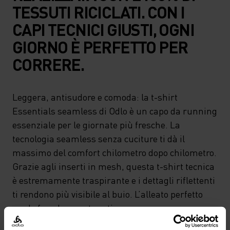
TESSUTI RICICLATI. CON I
CAPI TECNICI GIUSTI, OGNI
GIORNO È PERFETTO PER
CORRERE.
Leggera, antisudore e comoda: la t-shirt
Essentials seamless di Odlo è un capo da running
essenziale per le giornate più fresche. La
tecnologia seamless senza cuciture ti dà il
massimo del comfort chilometro dopo chilometro.
Grazie agli inserti in mesh, questa t-shirt tecnica
è estremamente traspirante e i dettagli riflettenti
ti rendono più visibile al buio. L’alleato perfetto
per le fresche serate estive.