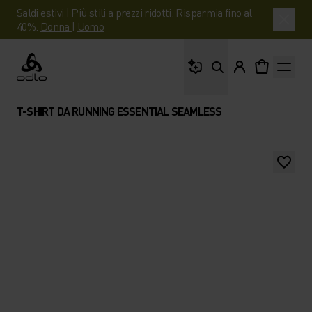
Saldi estivi | Più stili a prezzi ridotti. Risparmia fino al
40%.
Donna
|
Uomo
Cosa stai cercando?
Odlo
T-SHIRT DA RUNNING ESSENTIAL SEAMLESS