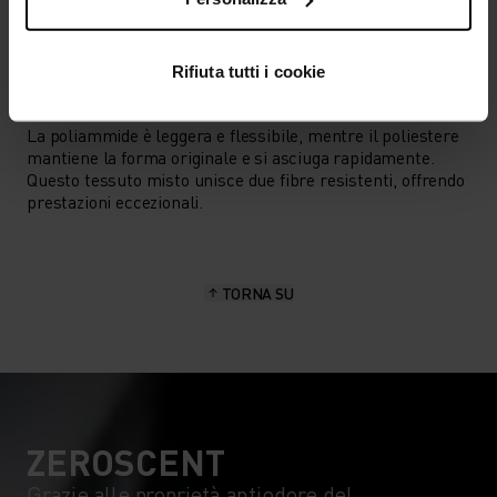
Training - Running
Rifiuta tutti i cookie
CARATTERISTICHE DEL MATERIALE
MISCELA DI POLIAMMIDE E POLIESTERE
La poliammide è leggera e flessibile, mentre il poliestere
mantiene la forma originale e si asciuga rapidamente.
Questo tessuto misto unisce due fibre resistenti, offrendo
prestazioni eccezionali.
TORNA SU
ZEROSCENT
Grazie alle proprietà antiodore del