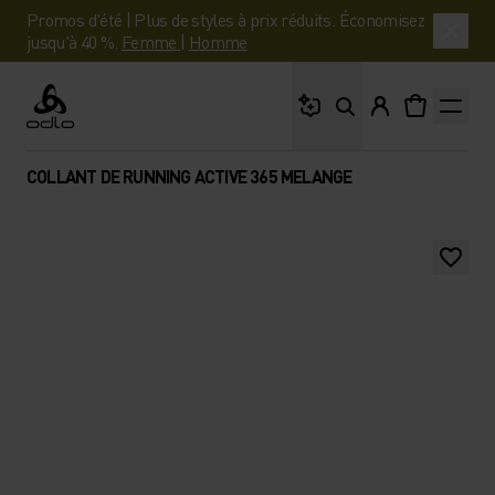
Promos d'été | Plus de styles à prix réduits. Économisez
jusqu'à 40 %.
Femme
|
Homme
Que cherches-tu ?
Odlo
COLLANT DE RUNNING ACTIVE 365 MELANGE