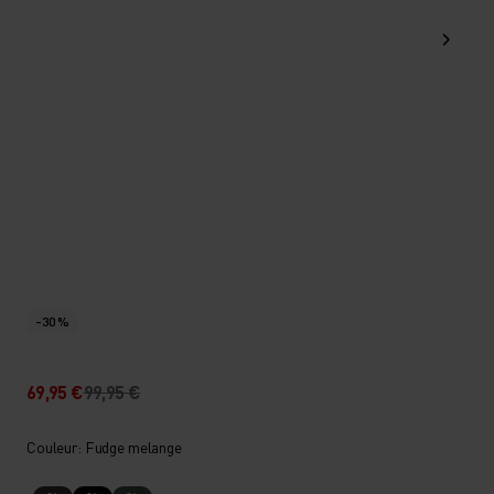
-30 %
69,95 €
99,95 €
Couleur: Fudge melange