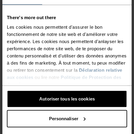
COMPOSÉ À 82 % DE FIBRES
RECYCLÉES.
There's more out there
Les cookies nous permettent d'assurer le bon
fonctionnement de notre site web et d'améliorer votre
Le legging d’entrainement chiné Odlo Active 365
expérience. Les cookies nous permettent d'anlayser les
est conçu pour s’étirer, travailler sa force, les
performances de notre site web, de te proposer du
sessions de course modérées et les marches du
contenu personnalisé et d'utiliser des données anonymes
week-end. Ce superbe modèle composé de 82 %
à des fins de marketing. À tout moment, tu peux modifier
de polyester recyclé et de 18 % d’élasthanne
ou retirer ton consentement sur la
Déclaration relative
procure un maintien moyen. Doté d’une poche
aux cookies
ou lire notre
Politique de Protection des
pour le téléphone et d’une autre pour les clés, il
données
.
possède une large bande sans cordon de serrage
Autoriser tous les cookies
à la taille qui apporte confort et maintien. Ce
modèle est proposé dans deux élégantes couleurs
discrètement chinées. Notre legging confectionné
Personnaliser
avec soin pour toutes tes activités quotidiennes.