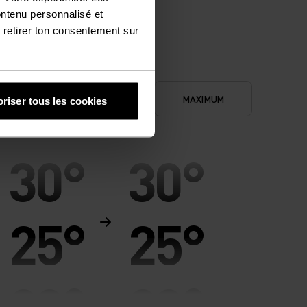
ontenu personnalisé et
 retirer ton consentement sur
CONFORT
NIMUM
MAXIMUM
riser tous les cookies
IDÉAL
30°
30°
25°
25°
20°
20°