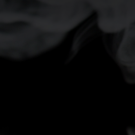
-5°
-5°
-10°
-10°
-15°
-15°
-20°
-20°
-25°
-25°