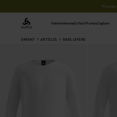
Promos d
Femme
Homme
Enfant
Promos
Explore
Odlo
ENFANT
ARTICLES
BASE LAYERS