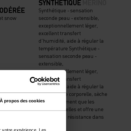
SYNTHÉTIQUE
MERINO
MODÉRÉE
Synthétique - sensation
et snow
seconde peau - extensible,
exceptionnellement léger,
excellent transfert
d'humidité, aide à réguler la
température Synthétique -
sensation seconde peau -
extensible,
exceptionnellement léger,
excellent transfert
d'humidité, aide à réguler la
température corporelle, sèche
plus rapidement que les
À propos des cookies
fibres naturelles et offre une
plus grande résistance dans
le temps.
r votre expérience. Les