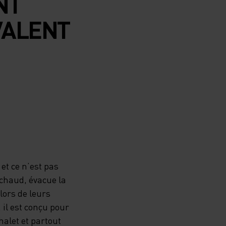
NT
VALENT
.
 et ce n’est pas
t chaud, évacue la
 lors de leurs
 il est conçu pour
alet et partout