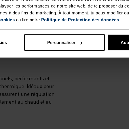
layser les performances de notre site web, de te proposer du c
mes à des fins de marketing. À tout moment, tu peux modifier ou
cookies
ou lire notre
Politique de Protection des données
.
MPÉRATURE
MI
kies
Personnaliser
Auto
nnels, performants et
n thermique. Idéaux pour
s assurent une régulation
ablement au chaud et au