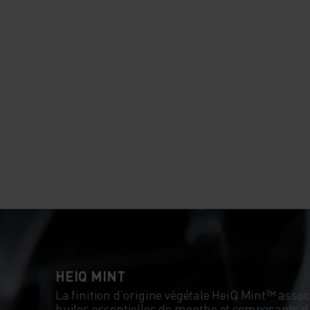
HEIQ MINT
La finition d’origine végétale HeiQ Mint™ ass
huiles essentielles de menthe et composants d’