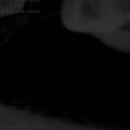
à elle, tes
d’être lavés aussi