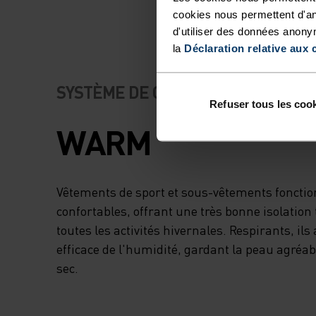
cookies nous permettent d'an
d'utiliser des données anony
la
Déclaration relative aux 
SYSTÈME DE CONTRÔLE DE LA TE
Refuser tous les coo
WARM
Vêtements de sport et sous-vêtements fonctio
confortables, offrant une très bonne isolatio
toutes les activités hivernales. Respirants, il
efficace de l'humidité, gardant la peau agré
sec.