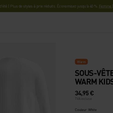
'été | Plus de styles à prix réduits. Économisez jusqu'à 40 %.
Femme
Warm
SOUS-VÊT
WARM KID
34,95 €
TVA incluse
Couleur: White