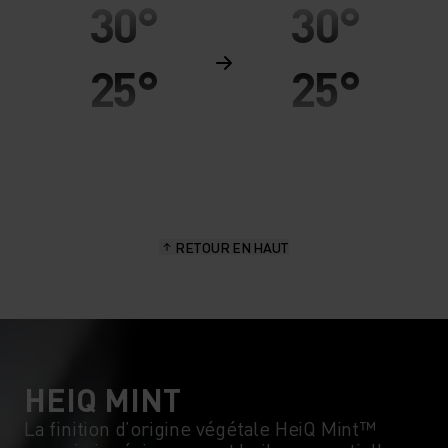
30°
30°
25°
25°
20°
20°
15°
15°
RETOUR EN HAUT
10°
10°
5°
5°
0°
0°
HEIQ MINT
La finition d’origine végétale HeiQ Mint™