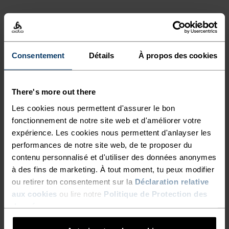
TYPE D’ACTIVITÉ
ACTIVITÉS À INTENSITÉ MODÉRÉE
Randonnée - Ski et snow
Consentement
Détails
À propos des cookies
There's more out there
CARACTÉRISTIQUES DU TISSU
SYNTHÉTIQUE
MERINO
Les cookies nous permettent d'assurer le bon
Synthétique - sensation seconde peau - extensible,
fonctionnement de notre site web et d'améliorer votre
exceptionnellement léger, excellent transfert d'humidité,
expérience. Les cookies nous permettent d'anlayser les
aide à réguler la température Synthétique - sensation
performances de notre site web, de te proposer du
seconde peau - extensible, exceptionnellement léger,
excellent transfert d'humidité, aide à réguler la
contenu personnalisé et d'utiliser des données anonymes
température corporelle, sèche plus rapidement que les
à des fins de marketing. À tout moment, tu peux modifier
fibres naturelles et offre une plus grande résistance dans
ou retirer ton consentement sur la
Déclaration relative
le temps.
aux cookies
ou lire notre
Politique de Protection des
données
.