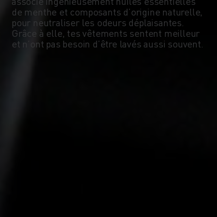
associe ingénieusement huiles essentielles
-5°
-5°
de menthe et composants d’origine naturelle,
pour neutraliser les odeurs déplaisantes.
Grâce à elle, tes vêtements sentent meilleur
-10°
-10°
et n’ont pas besoin d’être lavés aussi souvent.
-15°
-15°
-20°
-20°
-25°
-25°
-30°
-30°