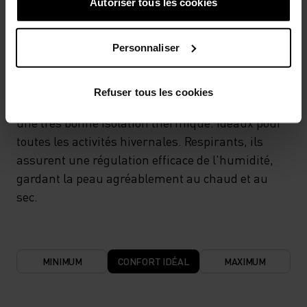
SYSTÈME DE CONTRÔLE DE LA TEMPÉRATURE
Autoriser tous les cookies
WARM
Personnaliser
Vêtements de sport et sous-vêtements
Refuser tous les cookies
fonctionnels, performants et confortables, offrant
une très bonne isolation thermique. Idéaux pour
toutes les activités hivernales. Respirants, ils
assurent une régulation efficace de l'humidité,
gardant la peau agréablement au chaud et au
sec.
MINIMUM
CONFORT IDÉAL
MAXIMUM