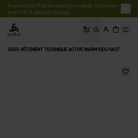
Promos d'été | Plus de styles à prix réduits. Économisez
jusqu'à 40 %.
Femme
|
Homme
Que cherches-tu ?
Odlo
SOUS-VÊTEMENT TECHNIQUE ACTIVE WARM KIDS HAUT