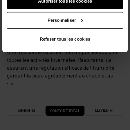
SYSTÈME DE CONTRÔLE DE LA TEMPÉRATURE
Autoriser tous les cookies
WARM
Personnaliser
Vêtements de sport et sous-vêtements
Refuser tous les cookies
fonctionnels, performants et confortables, offrant
une très bonne isolation thermique. Idéaux pour
toutes les activités hivernales. Respirants, ils
assurent une régulation efficace de l'humidité,
gardant la peau agréablement au chaud et au
sec.
MINIMUM
CONFORT IDÉAL
MAXIMUM