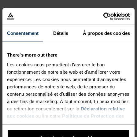
TYPE D’ACTIVITÉ
ACTIVITÉS À INTENSITÉ MODÉRÉE
Randonnée - Ski et snow
Consentement
Détails
À propos des cookies
There's more out there
CARACTÉRISTIQUES DU TISSU
SYNTHÉTIQUE
MERINO
Les cookies nous permettent d'assurer le bon
Synthétique - sensation seconde peau - extensible,
fonctionnement de notre site web et d'améliorer votre
exceptionnellement léger, excellent transfert d'humidité,
expérience. Les cookies nous permettent d'anlayser les
aide à réguler la température Synthétique - sensation
performances de notre site web, de te proposer du
seconde peau - extensible, exceptionnellement léger,
excellent transfert d'humidité, aide à réguler la
contenu personnalisé et d'utiliser des données anonymes
température corporelle, sèche plus rapidement que les
à des fins de marketing. À tout moment, tu peux modifier
fibres naturelles et offre une plus grande résistance dans
ou retirer ton consentement sur la
Déclaration relative
le temps.
aux cookies
ou lire notre
Politique de Protection des
données
.