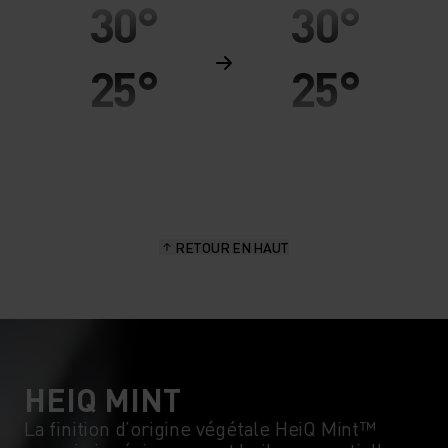
30°
30°
25°
25°
20°
20°
15°
15°
RETOUR EN HAUT
10°
10°
5°
5°
0°
0°
HEIQ MINT
La finition d’origine végétale HeiQ Mint™