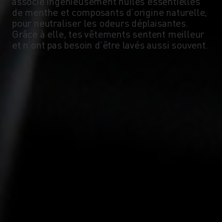
associe ingénieusement huiles essentielles
-5°
-5°
de menthe et composants d’origine naturelle,
pour neutraliser les odeurs déplaisantes.
Grâce à elle, tes vêtements sentent meilleur
-10°
-10°
et n’ont pas besoin d’être lavés aussi souvent.
-15°
-15°
-20°
-20°
-25°
-25°
-30°
-30°