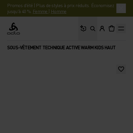
Promos d'été | Plus de styles à prix réduits. Économisez
jusqu'à 40 %.
Femme
|
Homme
Que cherches-tu ?
Odlo
SOUS-VÊTEMENT TECHNIQUE ACTIVE WARM KIDS HAUT