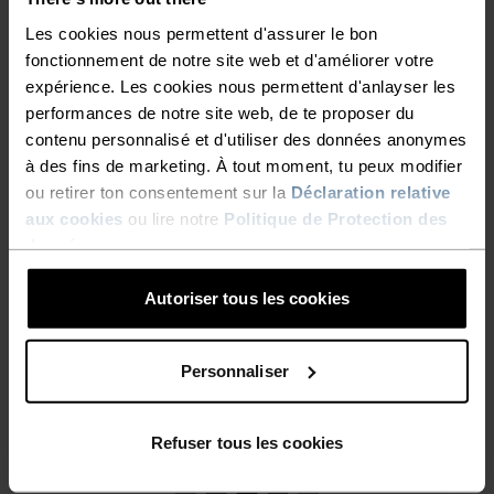
PARFAIT POUR SKIER, FAIRE
chaud et à l'aise tout au long de leurs aventures
Les cookies nous permettent d'assurer le bon
DE LA PLANCHE OU
hivernales. Proche du corps et conçu pour se
fonctionnement de notre site web et d'améliorer votre
poser en douceur sur la peau, le Set long Natural
S'HABILLER LORS DES
expérience. Les cookies nous permettent d'anlayser les
100% Mérinos Warm d'Odlo est votre nouvel
performances de notre site web, de te proposer du
FROIDES JOURNÉES D'HIVER,
essentiel d'hiver préféré.
contenu personnalisé et d'utiliser des données anonymes
AVEC LA LAINE MÉRINOS
à des fins de marketing. À tout moment, tu peux modifier
ou retirer ton consentement sur la
Déclaration relative
ODLO VOUS GARDEZ VOS
aux cookies
ou lire notre
Politique de Protection des
ENFANTS AU CHAUD ET À
données
.
CONFORT MAXIMUM.
L'AISE TOUT AU LONG DE
FONCTIONNALITÉ INÉGALÉE.
Autoriser tous les cookies
LEURS AVENTURES
HIVERNALES. PROCHE DU
Des base layers hors pair qui te suivront partout.
Personnaliser
CORPS ET CONÇU POUR SE
POSER EN DOUCEUR SUR LA
Refuser tous les cookies
PEAU, LE SET LONG NATURAL
NIVEAU D'ACTIVITÉ