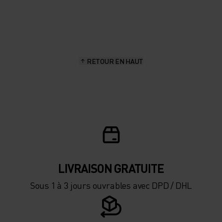
20°
20°
15°
15°
RETOUR EN HAUT
10°
10°
5°
5°
0°
0°
-5°
-5°
LIVRAISON GRATUITE
Sous 1 à 3 jours ouvrables avec DPD / DHL
-10°
-10°