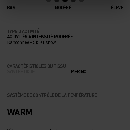
100% MÉRINOS WARM
BAS
MODÉRÉ
ÉLEVÉ
D'ODLO EST VOTRE NOUVEL
ESSENTIEL D'HIVER
PRÉFÉRÉ.
TYPE D’ACTIVITÉ
ACTIVITÉS À INTENSITÉ MODÉRÉE
Randonnée - Ski et snow
CARACTÉRISTIQUES DU TISSU
SYNTHÉTIQUE
MERINO
SYSTÈME DE CONTRÔLE DE LA TEMPÉRATURE
WARM