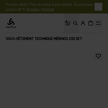
Promos d'été | Plus de styles à prix réduits. Économisez
jusqu'à 40 %.
Femme
|
Homme
Que cherches-tu ?
Odlo
SOUS-VÊTEMENT TECHNIQUE MÉRINOS 200 SET