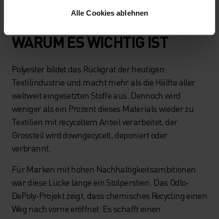
Alle Cookies ablehnen
WARUM ES WICHTIG IST
Polyester bildet das Rückgrat der heutigen
Textilindustrie und macht mehr als die Hälfte aller
weltweit eingesetzten Stoffe aus. Dennoch wird
weniger als ein Prozent dieses Materials wieder zu
Textilien mit recyceltem Anteil verarbeitet, der
Grossteil wird downgecycelt, deponiert oder
verbrannt.
Für Marken mit hohen Nachhaltigkeitsambitionen
war diese Lücke lange ein Stolperstein. Das Odlo-
DePoly-Projekt zeigt, dass chemisches Recycling einen
Weg nach vorne eröffnet: Es schafft einen