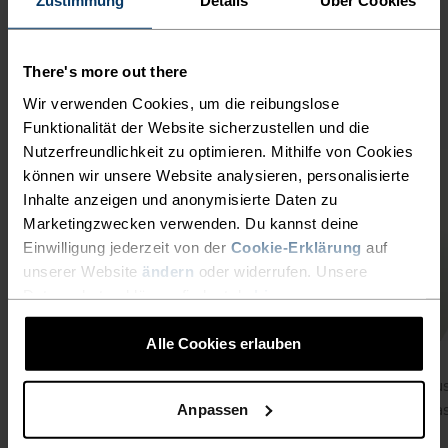
Zustimmung
Details
Über Cookies
There's more out there
Wir verwenden Cookies, um die reibungslose
Funktionalität der Website sicherzustellen und die
Nutzerfreundlichkeit zu optimieren. Mithilfe von Cookies
können wir unsere Website analysieren, personalisierte
Inhalte anzeigen und anonymisierte Daten zu
Marketingzwecken verwenden. Du kannst deine
Einwilligung jederzeit von der
Cookie-Erklärung
auf
unserer Website
ändern
oder widerrufen. Unsere
Datenschutzerklärung findest du
hier
.
Alle Cookies erlauben
Odlo Active Warm Base Layer
Aus
Bas
Anpassen