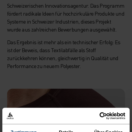
Schweizerischen Innovationsagentur. Das Programm
fördert radikale Ideen für hochzirkuläre Produkte und
Systeme in Schweizer Industrien, dieses Projekt
wurde aus zahlreichen Bewerbungen ausgewählt.
Das Ergebnis ist mehr als ein technischer Erfolg: Es
ist der Beweis, dass Textilabfälle als Stoff
zurückkehren können, gleichwertig in Qualität und
Performance zu neuem Polyester.