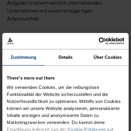
Aufgaben in einem wirklich internationalen
Unternehmen mit einem einzigartigen
Arbeitsumfeld.
Erfahre mehr über deine
Karriere bei Odlo
.
Eine vollständige Liste der offenen Stellen findest du
Zustimmung
Details
Über Cookies
unten:
There's more out there
Niederlassungen
Wir verwenden Cookies, um die reibungslose
Funktionalität der Website sicherzustellen und die
Hauptsitz - Schweiz
Nutzerfreundlichkeit zu optimieren. Mithilfe von Cookies
können wir unsere Website analysieren, personalisierte
Inhalte anzeigen und anonymisierte Daten zu
Lehre als Kauffrau/Kaufmann EFZ
Marketingzwecken verwenden. Du kannst deine
Einwilligung jederzeit von der
Cookie-Erklärung
auf