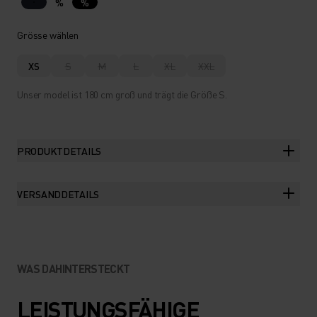
%
%
Grösse wählen
XS
S
M
L
XL
XXL
Unser model ist 180 cm groß und trägt die Größe S.
PRODUKTDETAILS
VERSANDDETAILS
WAS DAHINTERSTECKT
LEISTUNGSFÄHIGE