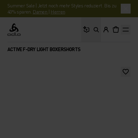
Summer Sale | Jetzt noch mehr Styles reduziert. Bis zu
40% sparen.
Damen
|
Herren
Wonach suchst du?
Odlo
ACTIVE F-DRY LIGHT BOXERSHORTS