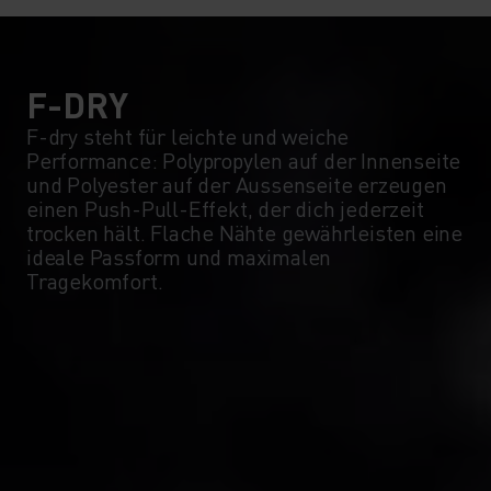
5°
5°
0°
0°
F-DRY
F-dry steht für leichte und weiche
Performance: Polypropylen auf der Innenseite
-5°
-5°
und Polyester auf der Aussenseite erzeugen
einen Push-Pull-Effekt, der dich jederzeit
trocken hält. Flache Nähte gewährleisten eine
-10°
-10°
ideale Passform und maximalen
Tragekomfort.
-15°
-15°
-20°
-20°
-25°
-25°