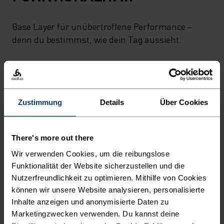
Base Layer für unübertroffene Performance –
denn du bestimmst, wie dein Tag aussieht.
AKTIVITÄTSNIVEAU
Zustimmung
Details
Über Cookies
NIEDRIG
MODERAT
HOCH
There's more out there
AKTIVITÄTSART
Wir verwenden Cookies, um die reibungslose
ALLES MODERATE AKTIVITÄTEN
Funktionalität der Website sicherzustellen und die
Wandern - Casual Comfort
Nutzerfreundlichkeit zu optimieren. Mithilfe von Cookies
können wir unsere Website analysieren, personalisierte
Inhalte anzeigen und anonymisierte Daten zu
MATERIALEIGENSCHAFTEN
Marketingzwecken verwenden. Du kannst deine
SYNTHETISCH
MERINO