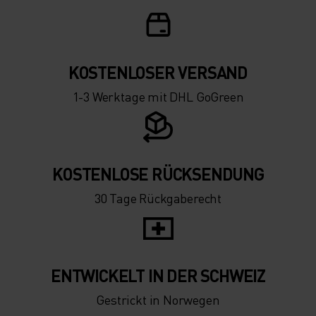
0°
0°
-5°
-5°
KOSTENLOSER VERSAND
1-3 Werktage mit DHL GoGreen
-10°
-10°
-15°
-15°
KOSTENLOSE RÜCKSENDUNG
30 Tage Rückgaberecht
-20°
-20°
-25°
-25°
ENTWICKELT IN DER SCHWEIZ
-30°
-30°
Gestrickt in Norwegen