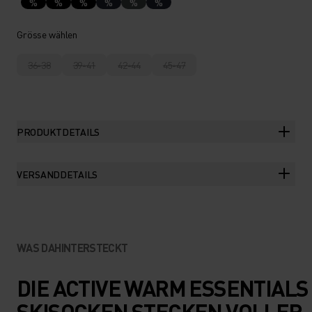
%
%
%
%
%
%
Grösse wählen
36-38
39-41
42-44
45-47
PRODUKTDETAILS
VERSANDDETAILS
WAS DAHINTERSTECKT
DIE ACTIVE WARM ESSENTIALS
SKISOCKEN STECKEN VOLLER