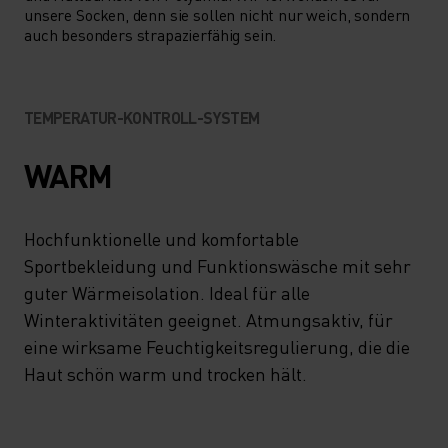
D HÖCHSTEM TR
unsere Socken, denn sie sollen nicht nur weich, sondern
auch besonders strapazierfähig sein.
AGEKOMFORT PR
OFITIEREN!
TEMPERATUR-KONTROLL-SYSTEM
WARM
Hochfunktionelle und komfortable
Sportbekleidung und Funktionswäsche mit sehr
guter Wärmeisolation. Ideal für alle
Winteraktivitäten geeignet. Atmungsaktiv, für
eine wirksame Feuchtigkeitsregulierung, die die
Haut schön warm und trocken hält.