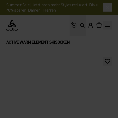
Summer Sale | Jetzt noch mehr Styles reduziert. Bis zu
40% sparen.
Damen
|
Herren
Wonach suchst du?
Odlo
ACTIVE WARM ELEMENT SKISOCKEN