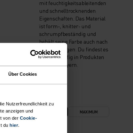
mit feuchtigkeitsableitenden
und schnelltrocknenden
Eigenschaften. Das Material
ist form-, knitter- und
schrumpfbeständig und
behält seine Farbe auch nach
langem Tragen. Du findest es
bei uns häufig in Produkten
wie Base Layern.
Über Cookies
ie Nutzerfreundlichkeit zu
lte anzeigen und
NIMUM
KOMFORTZONE
MAXIMUM
t von der
Cookie-
st du
hier
.