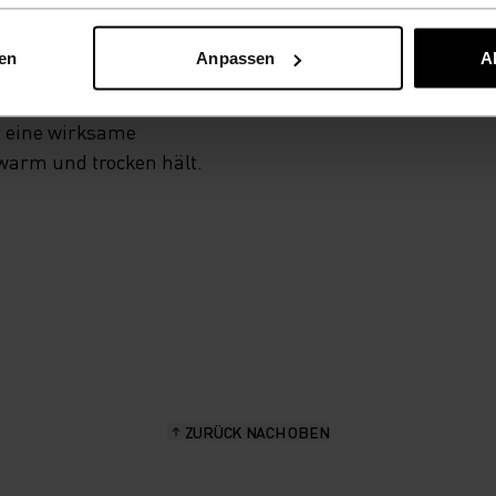
nen
Anpassen
A
eidung und
n. Ideal für alle
r eine wirksame
 warm und trocken hält.
ZURÜCK NACH OBEN