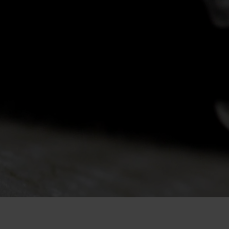
-20°
-20°
-25°
-25°
-30°
-30°