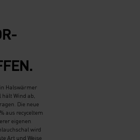
OR-
FFEN.
ein Halswärmer
 hält Wind ab,
ragen. Die neue
00% aus recyceltem
serer eigenen
chlauchschal wird
ste Art und Weise