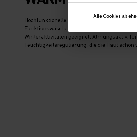
Alle Cookies ableh
Hochfunktionelle und komfortable Sportbekl
Funktionswäsche mit sehr guter Wärmeisolatio
Winteraktivitäten geeignet. Atmungsaktiv, fü
Feuchtigkeitsregulierung, die die Haut schön