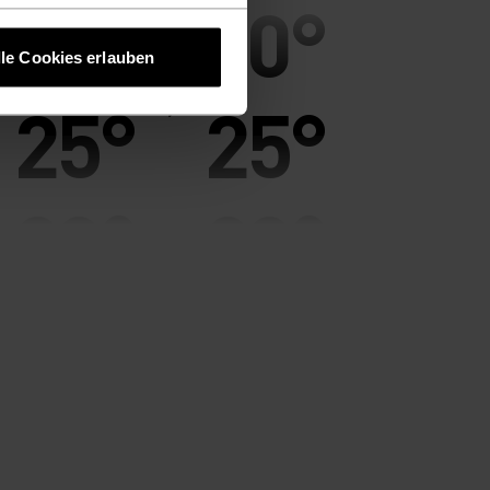
30°
30°
lle Cookies erlauben
25°
25°
20°
20°
15°
15°
10°
10°