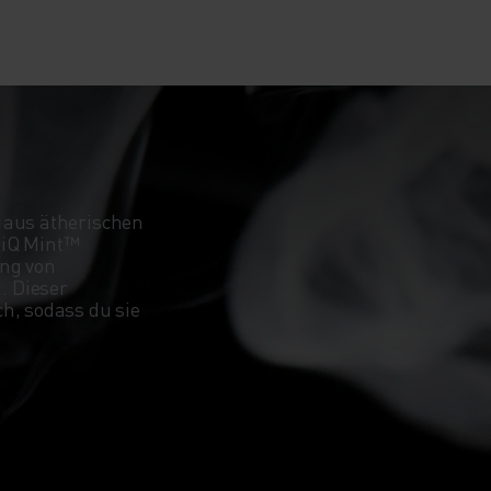
n aus ätherischen
eiQ Mint™
ung von
. Dieser
h, sodass du sie