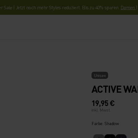
Sale | Jetzt noch mehr Styles reduziert. Bis zu 40% sparen.
Damen
Unisex
ACTIVE W
19,95 €
inkl. Mwst.
Farbe: Shadow