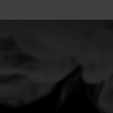
5°
5°
0°
0°
-5°
-5°
-10°
-10°
-15°
-15°