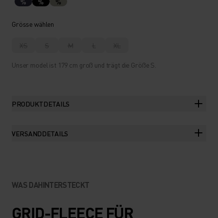
%
%
%
Grösse wählen
XS
S
M
L
XL
Unser model ist 179 cm groß und trägt die Größe S.
PRODUKTDETAILS
VERSANDDETAILS
WAS DAHINTERSTECKT
GRID-FLEECE FÜR