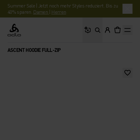
Summer Sale | Jetzt noch mehr Styles reduziert. Bis zu
40% sparen.
Damen
|
Herren
Wonach suchst du?
Odlo
ASCENT HOODIE FULL-ZIP