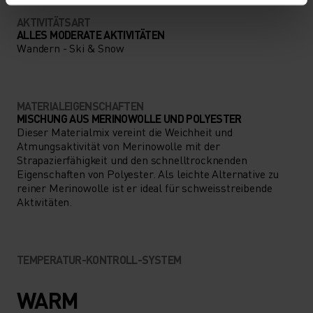
AKTIVITÄTSART
ALLES MODERATE AKTIVITÄTEN
Wandern - Ski & Snow
MATERIALEIGENSCHAFTEN
MISCHUNG AUS MERINOWOLLE UND POLYESTER
Dieser Materialmix vereint die Weichheit und
Atmungsaktivität von Merinowolle mit der
Strapazierfähigkeit und den schnelltrocknenden
Eigenschaften von Polyester. Als leichte Alternative zu
reiner Merinowolle ist er ideal für schweisstreibende
Aktivitäten.
TEMPERATUR-KONTROLL-SYSTEM
WARM