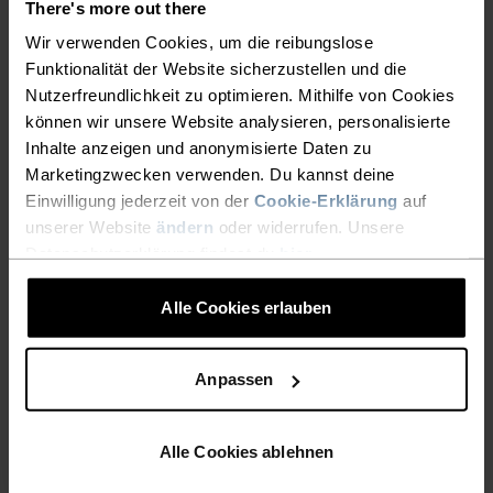
There's more out there
nächstes Bergabenteuer.
Wir verwenden Cookies, um die reibungslose
Funktionalität der Website sicherzustellen und die
Nutzerfreundlichkeit zu optimieren. Mithilfe von Cookies
können wir unsere Website analysieren, personalisierte
EIN MULTITALENT BEI DEM
Inhalte anzeigen und anonymisierte Daten zu
ALLES STIMMT
Marketingzwecken verwenden. Du kannst deine
Einwilligung jederzeit von der
Cookie-Erklärung
auf
unserer Website
ändern
oder widerrufen. Unsere
Vielseitiger Komfort für jeden Schritt auf deiner
Datenschutzerklärung findest du
hier
.
Wanderung.
Alle Cookies erlauben
AKTIVITÄTSNIVEAU
Anpassen
NIEDRIG
MODERAT
HOCH
Alle Cookies ablehnen