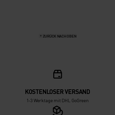
20°
20°
15°
15°
ZURÜCK NACH OBEN
10°
10°
5°
5°
0°
0°
-5°
-5°
KOSTENLOSER VERSAND
1-3 Werktage mit DHL GoGreen
-10°
-10°