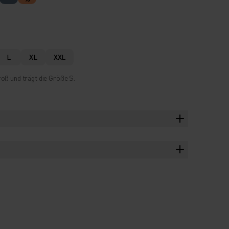
L
XL
XXL
oß und trägt die Größe S.