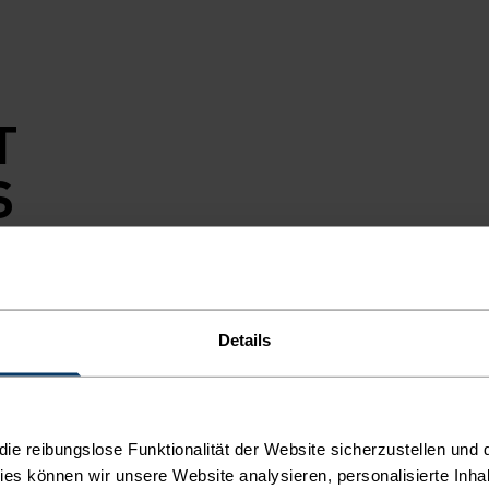
T
S
IAL.
mpo - diese
Details
dein Outfit
e Jacke aus
f Freiheit,
chtet, und
e reibungslose Funktionalität der Website sicherzustellen und d
eit. Sie wird
kies können wir unsere Website analysieren, personalisierte Inha