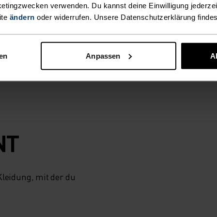
etingzwecken verwenden. Du kannst deine Einwilligung jederzei
tte in Europa
ite
ändern
oder widerrufen. Unsere Datenschutzerklärung finde
– auf diesen
 kalt wird. Damit
orbereitet bist.
nen
Anpassen
A
NT
eidung, mit der du