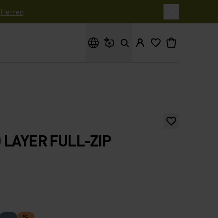
|
Herren
Wonach suchst du?
 LAYER FULL-ZIP
%