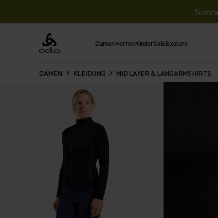
Summer 
Damen
Herren
Kinder
Sale
Explore
Odlo
DAMEN
KLEIDUNG
MID LAYER & LANGARMSHIRTS