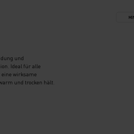
MI
eidung und
n. Ideal für alle
r eine wirksame
 warm und trocken hält.