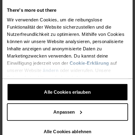
Sportarten und Temperaturen zuverlässigen
Schutz. Ein weiches Mid Layer Oberteil, in dem du
There's more out there
dich den ganzen Tag lang aktiv und wohl in
Wir verwenden Cookies, um die reibungslose
deiner Haut fühlst!
Funktionalität der Website sicherzustellen und die
Nutzerfreundlichkeit zu optimieren. Mithilfe von Cookies
können wir unsere Website analysieren, personalisierte
Inhalte anzeigen und anonymisierte Daten zu
MITTEN IM MOMENT
Marketingzwecken verwenden. Du kannst deine
Einwilligung jederzeit von der
Cookie-Erklärung
auf
unserer Website
ändern
oder widerrufen. Unsere
Wärmende und atmungsaktive Performance-
Datenschutzerklärung findest du
hier
.
Kleidung, mit der du komplett in den Augenblick
Alle Cookies erlauben
eintauchst.
Anpassen
AKTIVITÄTSNIVEAU
Alle Cookies ablehnen