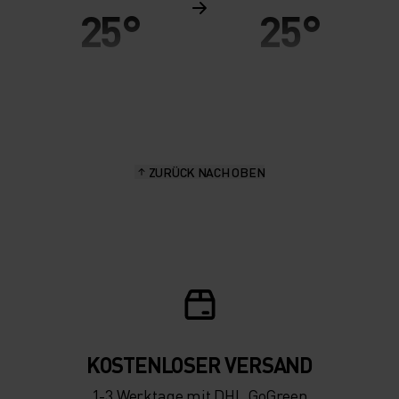
25°
25°
20°
20°
15°
15°
ZURÜCK NACH OBEN
10°
10°
5°
5°
0°
0°
-5°
-5°
KOSTENLOSER VERSAND
1-3 Werktage mit DHL GoGreen