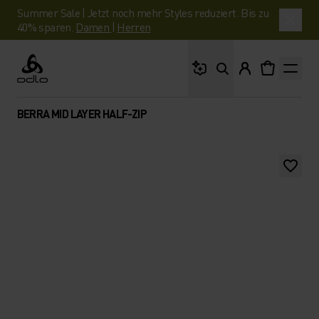
Summer Sale | Jetzt noch mehr Styles reduziert. Bis zu
40% sparen.
Damen
|
Herren
Wonach suchst du?
Odlo
BERRA MID LAYER HALF-ZIP