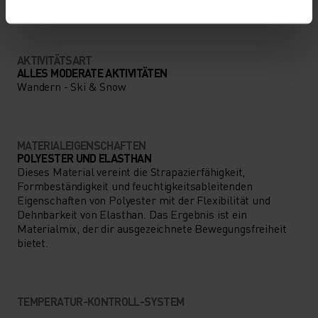
NIEDRIG
MODERAT
HOCH
AKTIVITÄTSART
ALLES MODERATE AKTIVITÄTEN
Wandern - Ski & Snow
MATERIALEIGENSCHAFTEN
POLYESTER UND ELASTHAN
Dieses Material vereint die Strapazierfähigkeit,
Formbeständigkeit und feuchtigkeitsableitenden
Eigenschaften von Polyester mit der Flexibilität und
Dehnbarkeit von Elasthan. Das Ergebnis ist ein
Materialmix, der dir ausgezeichnete Bewegungsfreiheit
bietet.
TEMPERATUR-KONTROLL-SYSTEM