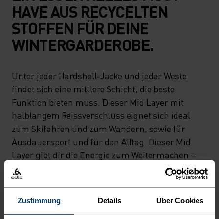
HAVE AUS RECYCELTEN
STOFFEN FÜR DEINE
WINTERGARDEROBE.
Unter jeder Hardshell-Jacke und jeder Weste
findet sich eine mittlere Schicht, die beste
Funktion bieten muss. Dieser Mid Layer mit
halblangem Reissverschluss eignet sich ideal
zum Skifahren und zum Wandern, sowie für
Ausdauersport und für den Alltag. Dieser Mid
Layer gibt dir die Energie zum Weitermachen –
ehrlich! Das dehnbare Stretchfleece-Top wird
nachhaltig aus recyceltem Material in unserer
eigenen Produktionsstätte in Europa hergestellt,
Zustimmung
Details
Über Cookies
und bietet bei einer ganzen Bandbreite von