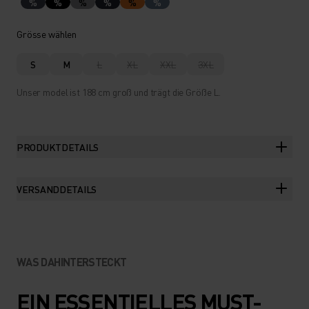
%
%
%
%
%
%
Grösse wählen
S
M
L
XL
XXL
3XL
Unser model ist 188 cm groß und trägt die Größe L.
PRODUKTDETAILS
VERSANDDETAILS
WAS DAHINTERSTECKT
EIN ESSENTIELLES MUST-