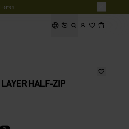
|
Herren
Wonach suchst du?
 LAYER HALF-ZIP
%