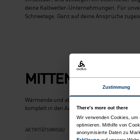
deine Kaltwetter-Unternehmungen. Für unve
Schneetage. Ganz auf deine Ansprüche zuges
MITTEN IM MOME
Zustimmung
Wärmende und atmungsaktive Performance-Kl
komplett in den Augenblick eintauchst.
There's more out there
Wir verwenden Cookies, um di
optimieren. Mithilfe von Coo
AKTIVITÄTSNIVEAU
anonymisierte Daten zu Mark
Erklärung
auf unserer Webs