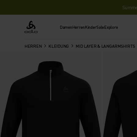
Summer 
Damen
Herren
Kinder
Sale
Explore
Odlo
HERREN
KLEIDUNG
MID LAYER & LANGARMSHIRTS