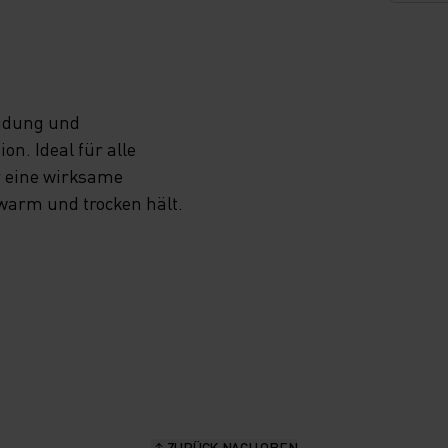
eidung und
n. Ideal für alle
r eine wirksame
 warm und trocken hält.
ZURÜCK NACH OBEN