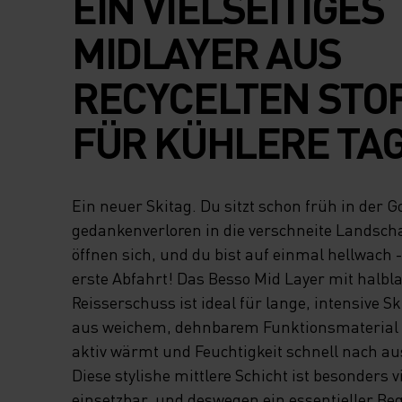
EIN VIELSEITIGES
MIDLAYER AUS
RECYCELTEN STO
FÜR KÜHLERE TAG
Ein neuer Skitag. Du sitzt schon früh in der G
gedankenverloren in die verschneite Landscha
öffnen sich, und du bist auf einmal hellwach - e
erste Abfahrt! Das Besso Mid Layer mit halb
Reisserschuss ist ideal für lange, intensive Sk
aus weichem, dehnbarem Funktionsmaterial g
aktiv wärmt und Feuchtigkeit schnell nach aus
Diese stylishe mittlere Schicht ist besonders vi
einsetzbar, und deswegen ein essentieller Begl