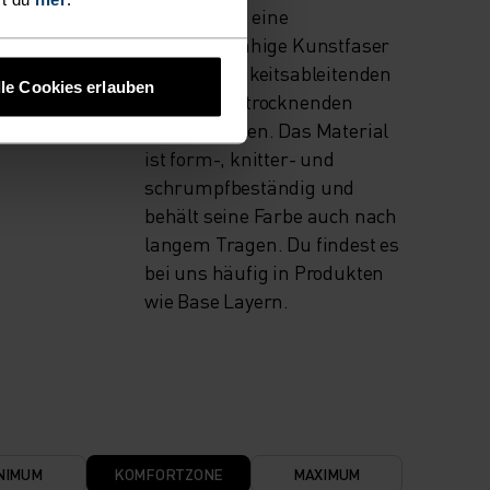
Polyester ist eine
 Snow
strapazierfähige Kunstfaser
mit feuchtigkeitsableitenden
lle Cookies erlauben
und schnelltrocknenden
Eigenschaften. Das Material
ist form-, knitter- und
schrumpfbeständig und
behält seine Farbe auch nach
langem Tragen. Du findest es
bei uns häufig in Produkten
wie Base Layern.
NIMUM
KOMFORTZONE
MAXIMUM