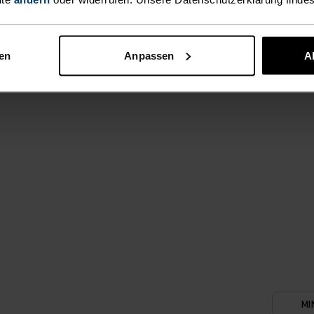
AKTIVITÄTEN
HOCH
Wandern - Ski &
nen
Anpassen
A
MI