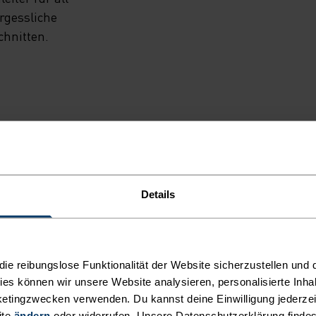
rgessliche
chnitten.
NT
Details
eidung, mit der du
e reibungslose Funktionalität der Website sicherzustellen und d
kies können wir unsere Website analysieren, personalisierte Inha
AKTIVITÄTSART
etingzwecken verwenden. Du kannst deine Einwilligung jederzei
ALLES MODE
ite
ändern
oder widerrufen. Unsere Datenschutzerklärung finde