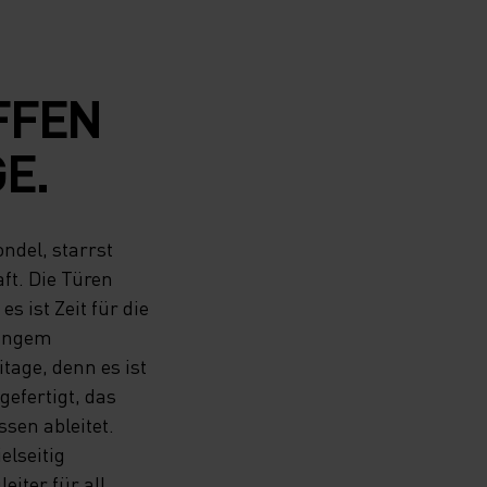
FFEN
E.
ondel, starrst
ft. Die Türen
s ist Zeit für die
langem
itage, denn es ist
efertigt, das
sen ableitet.
elseitig
eiter für all