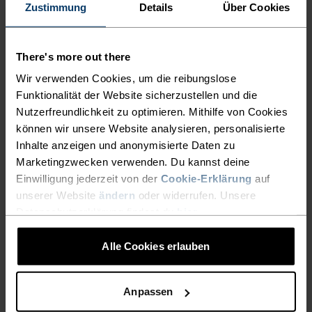
Zustimmung
Details
Über Cookies
EIN MULTITALENT BEI DEM
There's more out there
ALLES STIMMT
Wir verwenden Cookies, um die reibungslose
Funktionalität der Website sicherzustellen und die
Vielseitiger Komfort für jeden Schritt auf deiner
Nutzerfreundlichkeit zu optimieren. Mithilfe von Cookies
Wanderung.
können wir unsere Website analysieren, personalisierte
Inhalte anzeigen und anonymisierte Daten zu
Marketingzwecken verwenden. Du kannst deine
Einwilligung jederzeit von der
Cookie-Erklärung
auf
AKTIVITÄTSNIVEAU
unserer Website
ändern
oder widerrufen. Unsere
Datenschutzerklärung findest du
hier
.
NIEDRIG
MODERAT
HOCH
Alle Cookies erlauben
AKTIVITÄTSART
Anpassen
ALLES MODERATE AKTIVITÄTEN
Wandern - Ski & Snow - Casual Comfort