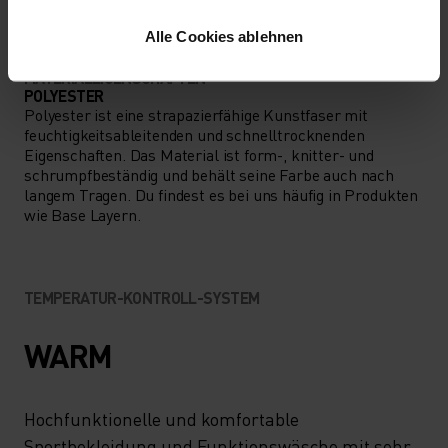
Alle Cookies ablehnen
MATERIALEIGENSCHAFTEN
POLYESTER
Polyester ist eine strapazierfähige Kunstfaser mit
feuchtigkeitsableitenden und schnelltrocknenden
Eigenschaften. Das Material ist form-, knitter- und
schrumpfbeständig und behält seine Farbe auch nach
langem Tragen. Du findest es bei uns häufig in Produkten
wie Base Layern.
TEMPERATUR-KONTROLL-SYSTEM
WARM
Hochfunktionelle und komfortable
Sportbekleidung und Funktionswäsche mit sehr