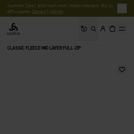
Summer Sale | Jetzt noch mehr Styles reduziert. Bis zu
40% sparen.
Damen
|
Herren
Wonach suchst du?
Odlo
CLASSIC FLEECE MID LAYER FULL-ZIP