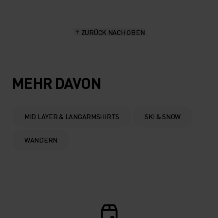
15°
15°
ZURÜCK NACH OBEN
10°
10°
5°
5°
MEHR DAVON
0°
0°
MID LAYER & LANGARMSHIRTS
SKI & SNOW
-5°
-5°
WANDERN
-10°
-10°
-15°
-15°