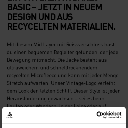
BASIC – JETZT IN NEUEM
DESIGN UND AUS
RECYCELTEN MATERIALIEN.
Mit diesem Mid Layer mit Reissverschluss hast
du einen bequemen Begleiter gefunden, der jede
Bewegung mitmacht. Die Jacke besteht aus
ultraweichem und schnelltrocknendem
recycelten Microfleece und kann mit jeder Menge
Stretch aufwarten. Unser Vintage-Logo verleiht
dem Look den letzten Schliff. Dieser Style ist jeder
Herausforderung gewachsen – sei es beim
Laufen oder Wandern, in der Loipe oder auf
Skitouren. Vielseitiger geht’s nicht.