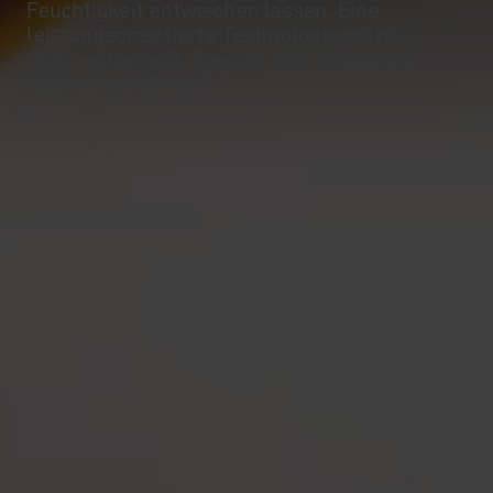
Feuchtigkeit entweichen lassen. Eine
-10°
-10°
leistungsorientierte Technologie präzise
dafür entwickelt, dass du dich bei kaltem
Wetter wohlfühlst.
-15°
-15°
-20°
-20°
-25°
-25°
-30°
-30°