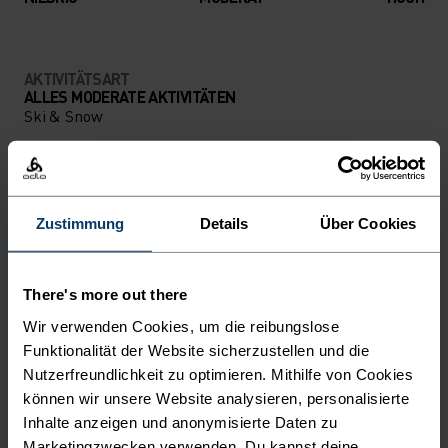
AKTIVITÄTSART
ALLES MODERATE AKTIVITÄTEN
Ski & Snow
MATERIALEIGENSCHAFTEN
POLYESTER UND ELASTHAN
Zustimmung
Details
Über Cookies
Dieses Material vereint die Strapazierfähigkeit,
Formbeständigkeit und feuchtigkeitsableitenden
Eigenschaften von Polyester mit der Flexibilität und
Dehnbarkeit von Elasthan. Das Ergebnis ist ein
There's more out there
Materialmix, der dir ausgezeichnete Bewegungsfreiheit
Wir verwenden Cookies, um die reibungslose
bietet.
Funktionalität der Website sicherzustellen und die
Nutzerfreundlichkeit zu optimieren. Mithilfe von Cookies
können wir unsere Website analysieren, personalisierte
TEMPERATUR-KONTROLL-SYSTEM
Inhalte anzeigen und anonymisierte Daten zu
Marketingzwecken verwenden. Du kannst deine