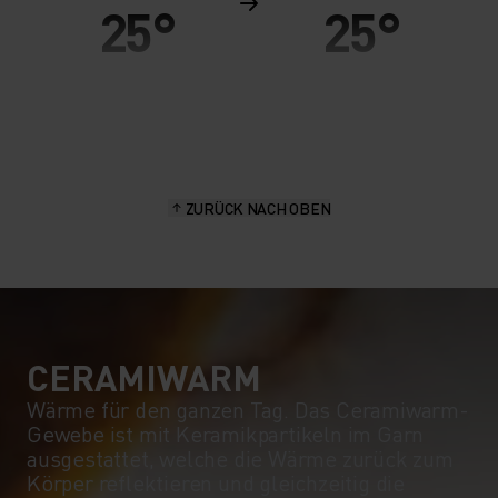
25°
25°
20°
20°
15°
15°
ZURÜCK NACH OBEN
10°
10°
5°
5°
0°
0°
CERAMIWARM
Wärme für den ganzen Tag. Das Ceramiwarm-
Gewebe ist mit Keramikpartikeln im Garn
-5°
-5°
ausgestattet, welche die Wärme zurück zum
Körper reflektieren und gleichzeitig die