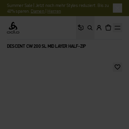
Summer Sale | Jetzt noch mehr Styles reduziert. Bis zu
40% sparen.
Damen
|
Herren
Wonach suchst du?
Odlo
DESCENT CW 200 SL MID LAYER HALF-ZIP