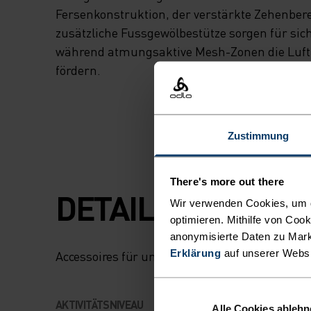
Fersenkonstruktion, der verstärkte Zehenbere
zusätzliche Fussgewölbestütze sorgen für sich
während atmungsaktive Mesh-Zonen die Luftz
fördern.
Zustimmung
There's more out there
DETAILS, DIE DE
Wir verwenden Cookies, um di
optimieren. Mithilfe von Coo
anonymisierte Daten zu Mark
Erklärung
auf unserer Webs
Accessoires für unvergessliche Abenteuer.
AKTIVITÄTSNIVEAU
Alle Cookies ableh