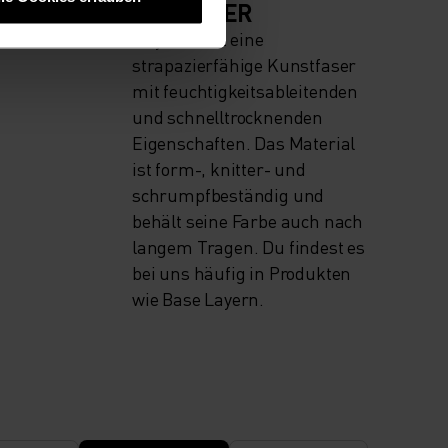
POLYESTER
IVE
Polyester ist eine
strapazierfähige Kunstfaser
mit feuchtigkeitsableitenden
und schnelltrocknenden
Eigenschaften. Das Material
ist form-, knitter- und
schrumpfbeständig und
behält seine Farbe auch nach
langem Tragen. Du findest es
bei uns häufig in Produkten
wie Base Layern.