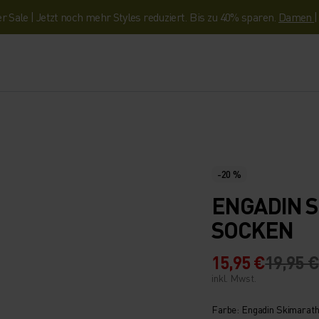
Sale | Jetzt noch mehr Styles reduziert. Bis zu 40% sparen.
Damen
-20 %
ENGADIN 
SOCKEN
15,95 €
19,95 €
inkl. Mwst.
Farbe: Engadin Skimarat