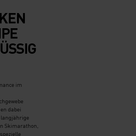
CKEN
IPE
ÜSSIG
rmance im
schgewebe
men dabei
 langjährige
in Skimarathon,
spezielle