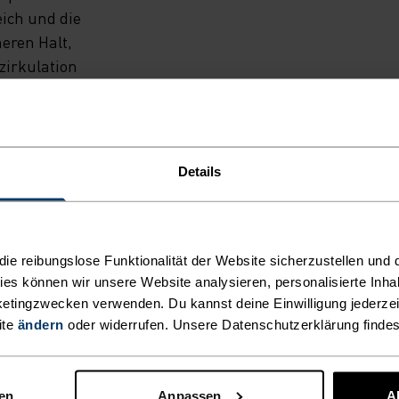
ich und die
eren Halt,
irkulation
Details
N UNTERSCHIED MACHE
e reibungslose Funktionalität der Website sicherzustellen und d
kies können wir unsere Website analysieren, personalisierte Inha
etingzwecken verwenden. Du kannst deine Einwilligung jederzei
ite
ändern
oder widerrufen. Unsere Datenschutzerklärung finde
AKTIVITÄTSART
nen
Anpassen
A