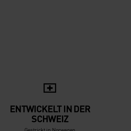
10°
10°
5°
5°
0°
0°
-5°
-5°
ENTWICKELT IN DER
-10°
-10°
SCHWEIZ
Gestrickt in Norwegen