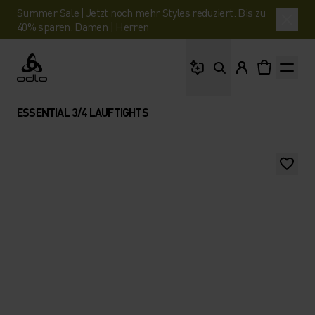
Summer Sale | Jetzt noch mehr Styles reduziert. Bis zu
40% sparen.
Damen
|
Herren
Wonach suchst du?
Odlo
ESSENTIAL 3/4 LAUFTIGHTS