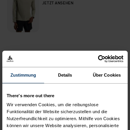
JETZT ANSEHEN
WAS DAHINTERSTECKT
TIGHTS FÜR JEDEN TAG UND
Zustimmung
Details
Über Cookies
JEDES ABENTEUER.
There's more out there
Du parkst am Waldrand und schnürst die Schuhe
Wir verwenden Cookies, um die reibungslose
für eine härtere Session als am Vortag.
Funktionalität der Website sicherzustellen und die
Unterwegs triffst du niemanden, der Pfad gehört
Nutzerfreundlichkeit zu optimieren. Mithilfe von Cookies
dir ganz allein. Die Essentials 3/4-Lauftights von
können wir unsere Website analysieren, personalisierte
Odlo begleiten dich rund ums Jahr, denn du