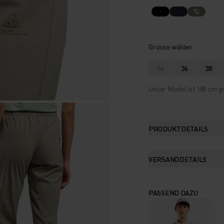
%
Grösse wählen
34
36
38
Unser Model ist 180 cm gr
PRODUKTDETAILS
VERSANDDETAILS
PASSEND DAZU