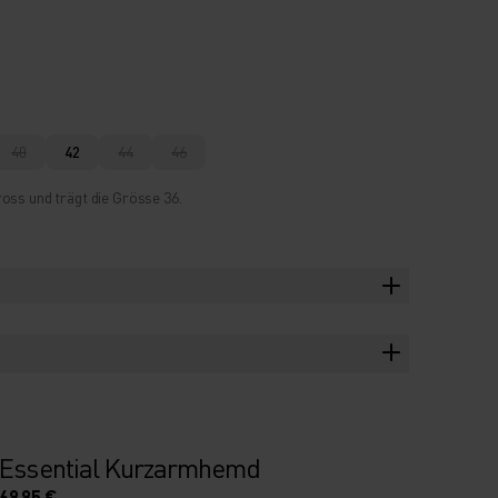
40
42
44
46
oss und trägt die Grösse 36.
Essential Kurzarmhemd
69,95 €