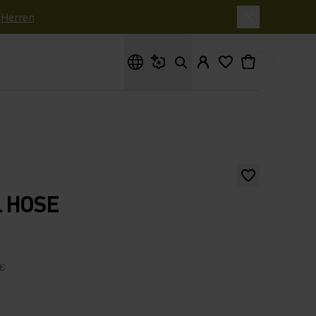
|
Herren
Wonach suchst du?
 HOSE
 €