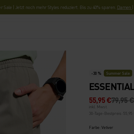
Sale | Jetzt noch mehr Styles reduziert. Bis zu 40% sparen.
Damen
-30 %
Summer Sale
ESSENTIAL
55,95 €
79,95 €
inkl. Mwst.
30-Tage-Bestpreis: 55,95
Farbe: Vetiver