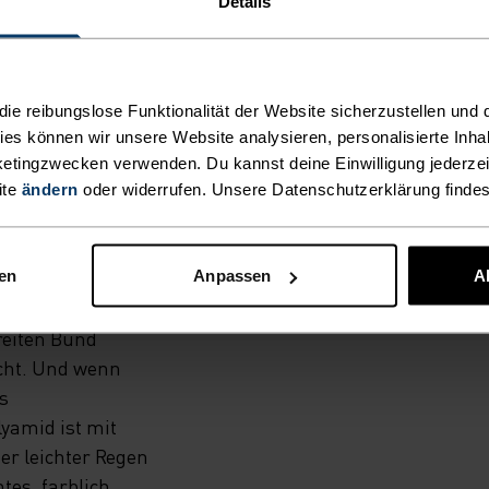
Details
e reibungslose Funktionalität der Website sicherzustellen und d
ACKT.
kies können wir unsere Website analysieren, personalisierte Inha
etingzwecken verwenden. Du kannst deine Einwilligung jederzei
ite
ändern
oder widerrufen. Unsere Datenschutzerklärung finde
ise recyceltem,
rragend für
nen
Anpassen
A
chen. Diese
rst du im
reiten Bund
scht. Und wenn
s
yamid ist mit
r leichter Regen
tes, farblich