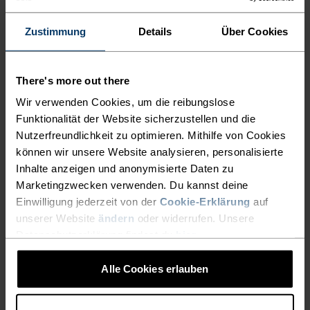
NACHHALTIGE
Zustimmung
Details
Über Cookies
FUNKTIONSSHORTS AUS
RECYCLINGMATERIAL FÜR
HÖCHSTEN KOMFORT.
There's more out there
Wir verwenden Cookies, um die reibungslose
Funktionalität der Website sicherzustellen und die
Schon wieder reiht sich Meeting an Meeting. Dein
Nutzerfreundlichkeit zu optimieren. Mithilfe von Cookies
Terminkalender füllt sich rasant, aber heute
können wir unsere Website analysieren, personalisierte
bleibt noch eine Stunde für eine Laufrunde. Ideal,
Inhalte anzeigen und anonymisierte Daten zu
um etwas Stress abzubauen. Deine Wahl fällt auf
Marketingzwecken verwenden. Du kannst deine
Einwilligung jederzeit von der
Cookie-Erklärung
auf
die kurzen Essentials Lauftights von Odlo aus
unserer Website
ändern
oder widerrufen. Unsere
recycelten Materialien für jede Witterung. Der
Datenschutzerklärung findest du
hier
.
leichte, enganliegende Kompressionsschnitt
dieser Shorts lässt dich zu Höchstleistungen
Alle Cookies erlauben
auflaufen, während die praktischen Schlüssel-
und Smartphonetaschen sowie reflektierenden