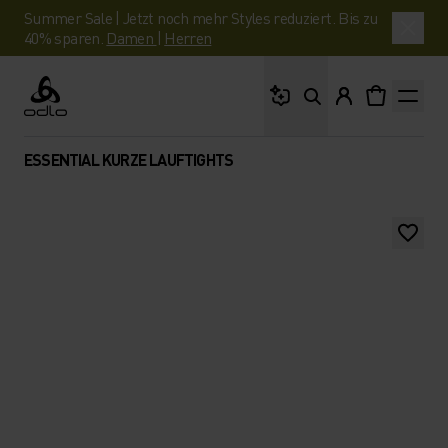
Summer Sale | Jetzt noch mehr Styles reduziert. Bis zu
40% sparen.
Damen
|
Herren
Wonach suchst du?
Odlo
ESSENTIAL KURZE LAUFTIGHTS