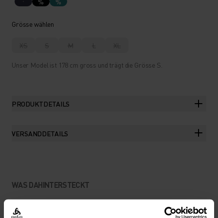
%
%
Grösse wählen
XS
S
M
L
XL
Unser Model ist 178 cm gross und trägt die Grösse S.
PRODUKTDETAILS
VERSANDDETAILS
WAS DAHINTERSTECKT
ENGANLIEGENDE,