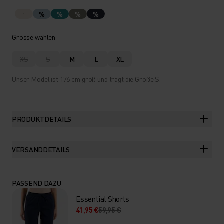
%
%
%
%
Grösse wählen
XS
S
M
L
XL
Unser Model ist 176 cm groß und trägt die Größe S.
PRODUKTDETAILS
VERSANDDETAILS
PASSEND DAZU
Essential Shorts
41,95 €
59,95 €