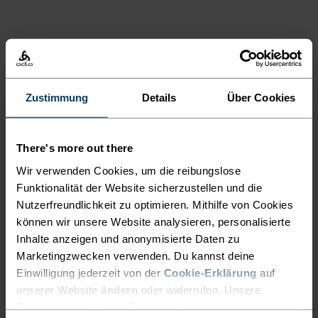
AKTIVITÄTSART
ALLES MODERATE AKTIVITÄTEN
Wandern
Zustimmung
Details
Über Cookies
MATERIALEIGENSCHAFTEN
POLYESTER
There's more out there
Polyester ist eine strapazierfähige Kunstfaser mit
Wir verwenden Cookies, um die reibungslose
feuchtigkeitsableitenden und schnelltrocknenden
Eigenschaften. Das Material ist form-, knitter- und
Funktionalität der Website sicherzustellen und die
schrumpfbeständig und behält seine Farbe auch nach
Nutzerfreundlichkeit zu optimieren. Mithilfe von Cookies
langem Tragen. Du findest es bei uns häufig in Produkten
können wir unsere Website analysieren, personalisierte
wie Base Layern.
Inhalte anzeigen und anonymisierte Daten zu
Marketingzwecken verwenden. Du kannst deine
Einwilligung jederzeit von der
Cookie-Erklärung
auf
TEMPERATUR-KONTROLL-SYSTEM
unserer Website
ändern
oder widerrufen. Unsere
Datenschutzerklärung findest du
hier
.