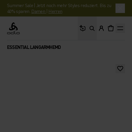
Summer Sale | Jetzt noch mehr Styles reduziert. Bis zu
40% sparen.
Damen
|
Herren
Wonach suchst du?
Odlo
ESSENTIAL LANGARMHEMD