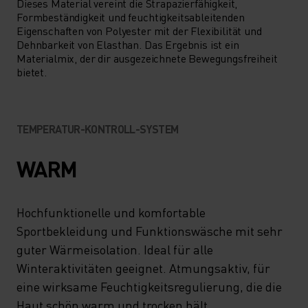
DATE GÖNNEN!
Dieses Material vereint die Strapazierfähigkeit,
Formbeständigkeit und feuchtigkeitsableitenden
Eigenschaften von Polyester mit der Flexibilität und
Dehnbarkeit von Elasthan. Das Ergebnis ist ein
Materialmix, der dir ausgezeichnete Bewegungsfreiheit
bietet.
TEMPERATUR-KONTROLL-SYSTEM
WARM
Hochfunktionelle und komfortable
Sportbekleidung und Funktionswäsche mit sehr
guter Wärmeisolation. Ideal für alle
Winteraktivitäten geeignet. Atmungsaktiv, für
eine wirksame Feuchtigkeitsregulierung, die die
Haut schön warm und trocken hält.