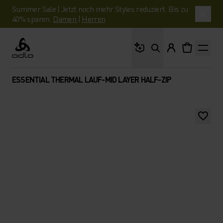
Summer Sale | Jetzt noch mehr Styles reduziert. Bis zu
40% sparen.
Damen
|
Herren
Wonach suchst du?
Odlo
ESSENTIAL THERMAL LAUF-MID LAYER HALF-ZIP