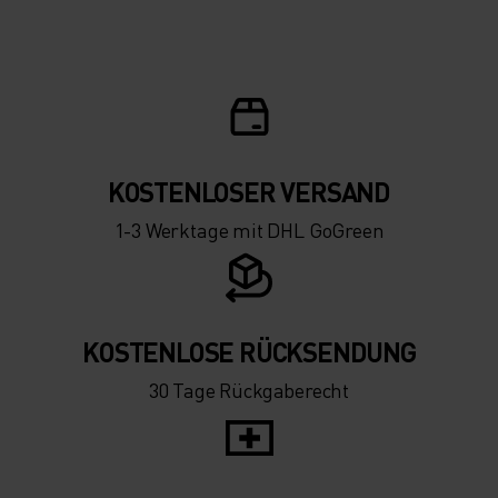
5°
5°
0°
0°
-5°
-5°
KOSTENLOSER VERSAND
1-3 Werktage mit DHL GoGreen
-10°
-10°
-15°
-15°
KOSTENLOSE RÜCKSENDUNG
30 Tage Rückgaberecht
-20°
-20°
-25°
-25°