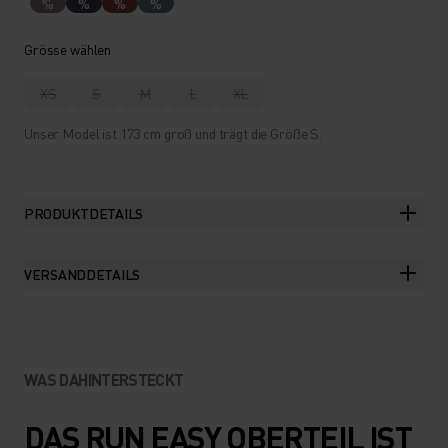
%
%
%
%
Grösse wählen
XS
S
M
L
XL
Unser Model ist 173 cm groß und trägt die Größe S.
PRODUKTDETAILS
VERSANDDETAILS
WAS DAHINTERSTECKT
DAS RUN EASY OBERTEIL IST