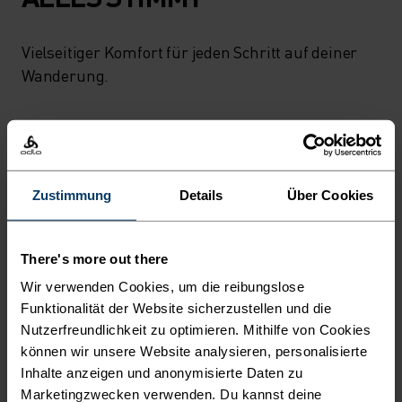
Vielseitiger Komfort für jeden Schritt auf deiner
Wanderung.
AKTIVITÄTSNIVEAU
Zustimmung
Details
Über Cookies
NIEDRIG
MODERAT
HOCH
There's more out there
AKTIVITÄTSART
Wir verwenden Cookies, um die reibungslose
ALLES MODERATE AKTIVITÄTEN
Wandern - Casual Comfort
Funktionalität der Website sicherzustellen und die
Nutzerfreundlichkeit zu optimieren. Mithilfe von Cookies
können wir unsere Website analysieren, personalisierte
Inhalte anzeigen und anonymisierte Daten zu
MATERIALEIGENSCHAFTEN
Marketingzwecken verwenden. Du kannst deine
MISCHUNG AUS POLYESTER UND POLYPROPYLEN