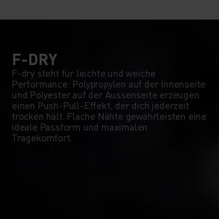
10°
10°
5°
5°
0°
0°
F-DRY
F-dry steht für leichte und weiche
Performance: Polypropylen auf der Innenseite
-5°
-5°
und Polyester auf der Aussenseite erzeugen
einen Push-Pull-Effekt, der dich jederzeit
trocken hält. Flache Nähte gewährleisten eine
-10°
-10°
ideale Passform und maximalen
Tragekomfort.
-15°
-15°
-20°
-20°