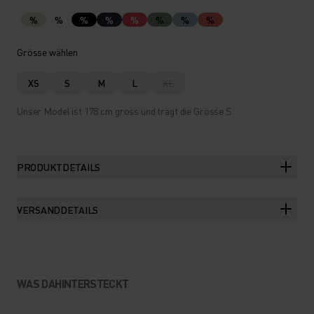
%
%
%
%
%
%
%
%
Grösse wählen
XS
S
M
L
XL
Unser Model ist 178 cm gross und trägt die Grösse S.
PRODUKTDETAILS
VERSANDDETAILS
WAS DAHINTERSTECKT