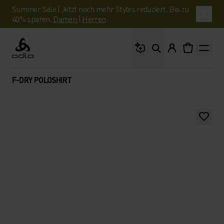
Summer Sale | Jetzt noch mehr Styles reduziert. Bis zu
40% sparen.
Damen
|
Herren
Wonach suchst du?
Odlo
F-DRY POLOSHIRT