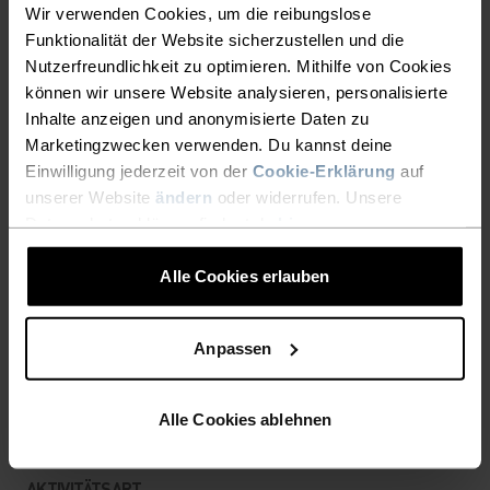
Wir verwenden Cookies, um die reibungslose
Funktionalität der Website sicherzustellen und die
ULTIMATIVER KOMFORT,
Nutzerfreundlichkeit zu optimieren. Mithilfe von Cookies
können wir unsere Website analysieren, personalisierte
GRENZENLOSE
Inhalte anzeigen und anonymisierte Daten zu
FUNKTIONALITÄT.
Marketingzwecken verwenden. Du kannst deine
Einwilligung jederzeit von der
Cookie-Erklärung
auf
unserer Website
ändern
oder widerrufen. Unsere
Base Layer für unübertroffene Performance –
Datenschutzerklärung findest du
hier
.
denn du bestimmst, wie dein Tag aussieht.
Alle Cookies erlauben
AKTIVITÄTSNIVEAU
Anpassen
NIEDRIG
MODERAT
HOCH
Alle Cookies ablehnen
AKTIVITÄTSART