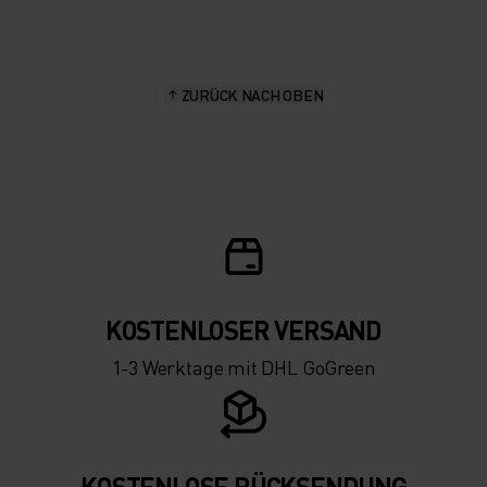
15°
15°
ZURÜCK NACH OBEN
10°
10°
5°
5°
0°
0°
-5°
-5°
KOSTENLOSER VERSAND
1-3 Werktage mit DHL GoGreen
-10°
-10°
-15°
-15°
KOSTENLOSE RÜCKSENDUNG