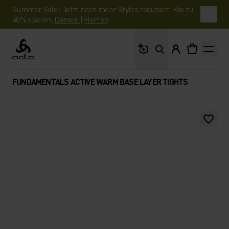
Summer Sale | Jetzt noch mehr Styles reduziert. Bis zu
40% sparen.
Damen
|
Herren
Wonach suchst du?
Odlo
FUNDAMENTALS ACTIVE WARM BASE LAYER TIGHTS