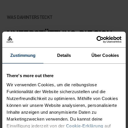
WAS DAHINTERSTECKT
UNTERSTÜTZUNG, DIE SICH
MIT DIR BEWEGT – BLEIB DEN
GANZEN TAG KÜHL, TROCKEN
Zustimmung
Details
Über Cookies
UND SELBSTBEWUSST.
There's more out there
Mit diesem Sport-BH von Odlo kannst du dank
Wir verwenden Cookies, um die reibungslose
vorgeformter, gepolsterter Körbchen mit
Funktionalität der Website sicherzustellen und die
femininem Style und verlässlicher Unterstützung
Nutzerfreundlichkeit zu optimieren. Mithilfe von Cookies
in die nächste Sportsaison starten. Die nahtlose
können wir unsere Website analysieren, personalisierte
Verarbeitung sorgt für Flexibilität und die
Inhalte anzeigen und anonymisierte Daten zu
perforierten Körbchen für Belüftung, sodass du
Marketingzwecken verwenden. Du kannst deine
Einwilligung jederzeit von der
Cookie-Erklärung
auf
eine bequeme Passform und optimalen