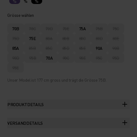
%
%
%
Grösse wählen
70B
70C
70D
70E
75A
75B
75C
75D
75E
80A
80B
80C
80D
80E
85A
85B
85C
85D
85E
90A
90B
90D
95B
70A
90C
90E
95C
95D
95E
Unser Model ist 177 cm gross und trägt die Grösse 75B.
PRODUKTDETAILS
VERSANDDETAILS