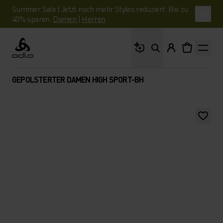
Summer Sale | Jetzt noch mehr Styles reduziert. Bis zu
40% sparen.
Damen
|
Herren
Wonach suchst du?
Odlo
GEPOLSTERTER DAMEN HIGH SPORT-BH