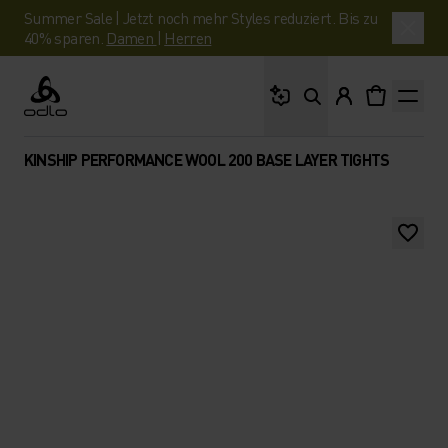
Summer Sale | Jetzt noch mehr Styles reduziert. Bis zu
40% sparen.
Damen
|
Herren
Wonach suchst du?
Odlo
KINSHIP PERFORMANCE WOOL 200 BASE LAYER TIGHTS