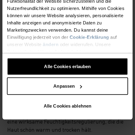
Funktionalität der Website sicherzustellen und die
Nutzerfreundlichkeit zu optimieren. Mithilfe von Cookies
können wir unsere Website analysieren, personalisierte
MATERIALEIGENSCHAFTEN
Inhalte anzeigen und anonymisierte Daten zu
SYNTHETISCH
MERINO
Marketingzwecken verwenden. Du kannst deine
Einwilligung jederzeit von der
Cookie-Erklärung
auf
unserer Website
ändern
oder widerrufen. Unsere
TEMPERATUR-KONTROLL-SYSTEM
Datenschutzerklärung findest du
hier
.
WARM
Alle Cookies erlauben
Anpassen
Hochfunktionelle und komfortable
Sportbekleidung und Funktionswäsche mit sehr
guter Wärmeisolation. Ideal für alle
Alle Cookies ablehnen
Winteraktivitäten geeignet. Atmungsaktiv, für
eine wirksame Feuchtigkeitsregulierung, die die
Haut schön warm und trocken hält.