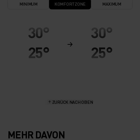
MINIMUM
KOMFORTZONE
MAXIMUM
30°
30°
25°
25°
20°
20°
15°
15°
ZURÜCK NACH OBEN
10°
10°
5°
5°
MEHR DAVON