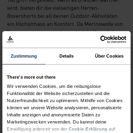
wird, bieten dir die vielseitigen Herren-
Boxershorts bei all deinen Outdoor-Aktivitäten
ein Höchstmass an Komfort. Da Merinowolle von
Natur aus wärmeregulierend ist, hält sie dich
angenehm kühl. Zudem leitet sie Feuchtigkeit ab,
damit du trocken bleibst. Ganz gleich, ob du es
eher ruhig angehen lässt oder bis zum
Zustimmung
Details
Über Cookies
Sonnenuntergang aktiv bist – die leichteste
Merinounterwäsche aus unserer Kollektion ist
There's more out there
immer die richtige Wahl. Natürlicher Komfort für
Wir verwenden Cookies, um die reibungslose
deine nächsten Abenteuer im Freien.
Funktionalität der Website sicherzustellen und die
Nutzerfreundlichkeit zu optimieren. Mithilfe von Cookies
können wir unsere Website analysieren, personalisierte
Inhalte anzeigen und anonymisierte Daten zu
ULTIMATIVER KOMFORT,
Marketingzwecken verwenden. Du kannst deine
GRENZENLOSE
Einwilligung jederzeit von der
Cookie-Erklärung
auf