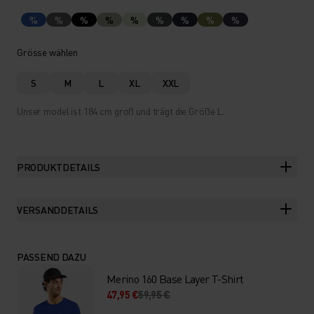
%
%
%
%
%
%
%
%
%
Grösse wählen
S
M
L
XL
XXL
Unser model ist 184 cm groß und trägt die Größe L.
PRODUKTDETAILS
VERSANDDETAILS
PASSEND DAZU
Merino 160 Base Layer T-Shirt
47,95 €
59,95 €