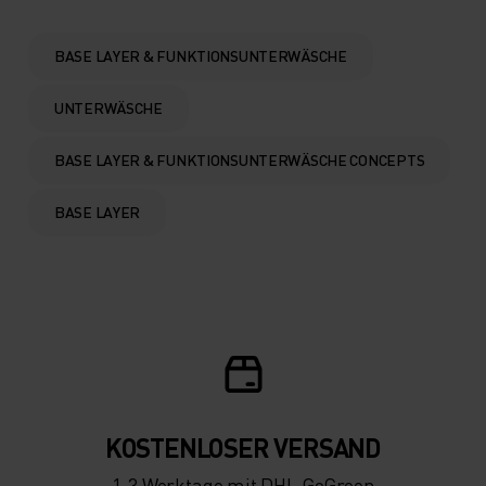
0°
0°
BASE LAYER & FUNKTIONSUNTERWÄSCHE
-5°
-5°
UNTERWÄSCHE
-10°
-10°
BASE LAYER & FUNKTIONSUNTERWÄSCHE CONCEPTS
BASE LAYER
-15°
-15°
-20°
-20°
-25°
-25°
-30°
-30°
KOSTENLOSER VERSAND
1-3 Werktage mit DHL GoGreen