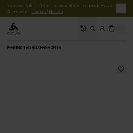
Summer Sale | Jetzt noch mehr Styles reduziert. Bis zu
40% sparen.
Damen
|
Herren
Wonach suchst du?
Odlo
MERINO 160 BOXERSHORTS