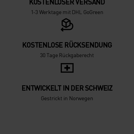
-5°
-5°
KOSTENLOSER VERSAND
1-3 Werktage mit DHL GoGreen
-10°
-10°
-15°
-15°
KOSTENLOSE RÜCKSENDUNG
30 Tage Rückgaberecht
-20°
-20°
-25°
-25°
ENTWICKELT IN DER SCHWEIZ
-30°
-30°
Gestrickt in Norwegen