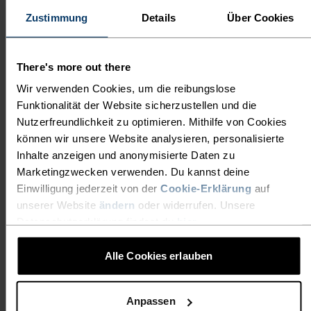
MERINOWOLLE
Gerüchen, sodass du optimale Wärme genießen
Zustimmung
Details
Über Cookies
TRANSPORTIERT
kannst, ohne zu überhitzen. Diese Merino-
Unterwäsche eignet sich ideal für moderat-
FEUCHTIGKEIT SCHNELL AB,
bewegungsintensive Sportarten wie Skifahren,
There's more out there
SORGT FÜR EIN NATÜRLICHES
Snowboarden oder Schneeschuhwanderungen – ode
Wir verwenden Cookies, um die reibungslose
KÖRPERKLIMA UND HEMMT DI
auch für einen gemütlichen Abend vorm Kamin.
Funktionalität der Website sicherzustellen und die
Nutzerfreundlichkeit zu optimieren. Mithilfe von Cookies
ENTSTEHUNG VON GERÜCHEN,
Gönne dir in diesem Winter luxuriösen Tragekomfor
können wir unsere Website analysieren, personalisierte
und unschlagbare Wärmeisolierung!
SODASS DU OPTIMALE WÄRME
Inhalte anzeigen und anonymisierte Daten zu
GENIESSEN KANNST, OHNE ZU Ü
Marketingzwecken verwenden. Du kannst deine
Einwilligung jederzeit von der
Cookie-Erklärung
auf
BERHITZEN. DIESE MERINO-U
unserer Website
ändern
oder widerrufen. Unsere
ULTIMATIVER KOMFORT,
NTERWÄSCHE EIGNET SICH I
Datenschutzerklärung findest du
hier
.
GRENZENLOSE
DEAL FÜR MODERAT-B
Alle Cookies erlauben
FUNKTIONALITÄT.
EWEGUNGSINTENSIVE S
PORTARTEN WIE SKIFAHREN, S
Anpassen
Base Layer für unübertroffene Performance –