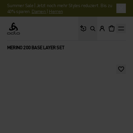
Summer Sale | Jetzt noch mehr Styles reduziert. Bis zu
40% sparen.
Damen
|
Herren
Wonach suchst du?
Odlo
MERINO 200 BASE LAYER SET