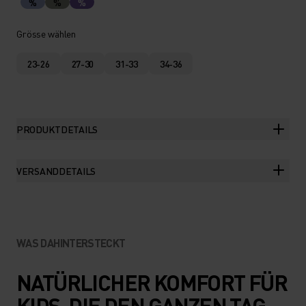
%
%
%
Grösse wählen
23-26
27-30
31-33
34-36
PRODUKTDETAILS
VERSANDDETAILS
WAS DAHINTERSTECKT
NATÜRLICHER KOMFORT FÜR
KIDS, DIE DEN GANZEN TAG