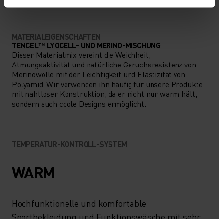
MATERIALEIGENSCHAFTEN
TENCEL™ LYOCELL- UND MERINO-MISCHUNG
Dieser Materialmix vereint die Weichheit,
Atmungsaktivität und natürliche Geruchsresistenz von
Merinowolle mit der Leichtigkeit und Elastizität von
Polyamid. Wir verwenden ihn häufig für unsere Produkte
mit nahtloser Konstruktion, da er nicht nur warm hält,
sondern auch coole Designs ermöglicht.
TEMPERATUR-KONTROLL-SYSTEM
WARM
Hochfunktionelle und komfortable
Sportbekleidung und Funktionswäsche mit sehr