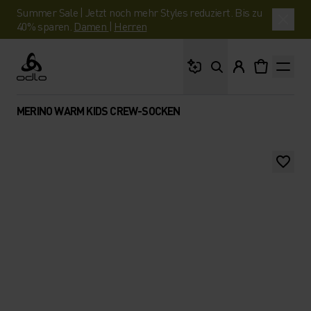
Summer Sale | Jetzt noch mehr Styles reduziert. Bis zu
40% sparen.
Damen
|
Herren
Wonach suchst du?
Odlo
MERINO WARM KIDS CREW-SOCKEN