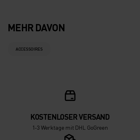
15°
15°
10°
10°
MEHR DAVON
5°
5°
ACCESSOIRES
0°
0°
-5°
-5°
-10°
-10°
KOSTENLOSER VERSAND
-15°
-15°
1-3 Werktage mit DHL GoGreen