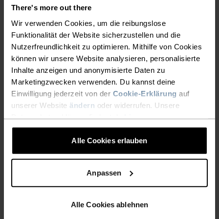
There's more out there
Wir verwenden Cookies, um die reibungslose
DETAILS, DIE DEN
Funktionalität der Website sicherzustellen und die
Nutzerfreundlichkeit zu optimieren. Mithilfe von Cookies
UNTERSCHIED MACHEN
können wir unsere Website analysieren, personalisierte
Inhalte anzeigen und anonymisierte Daten zu
Marketingzwecken verwenden. Du kannst deine
Accessoires für unvergessliche Abenteuer.
Einwilligung jederzeit von der
Cookie-Erklärung
auf
unserer Website
ändern
oder widerrufen. Unsere
Datenschutzerklärung findest du
hier
.
AKTIVITÄTSNIVEAU
Alle Cookies erlauben
NIEDRIG
MODERAT
HOCH
Anpassen
AKTIVITÄTSART
ALLES MODERATE AKTIVITÄTEN
Alle Cookies ablehnen
Wandern