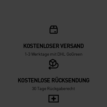
10°
10°
5°
5°
0°
0°
-5°
-5°
KOSTENLOSER VERSAND
1-3 Werktage mit DHL GoGreen
-10°
-10°
-15°
-15°
KOSTENLOSE RÜCKSENDUNG
30 Tage Rückgaberecht
-20°
-20°