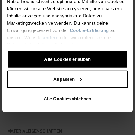
Nutzerfreundlichkeit zu optimieren. Mithilfe von Cookies
UNTERSCHIED MACHEN
können wir unsere Website analysieren, personalisierte
Inhalte anzeigen und anonymisierte Daten zu
Marketingzwecken verwenden. Du kannst deine
Accessoires für unvergessliche Abenteuer.
Einwilligung jederzeit von der
Cookie-Erklärung
auf
unserer Website
ändern
oder widerrufen. Unsere
Datenschutzerklärung findest du
hier
.
AKTIVITÄTSNIVEAU
Alle Cookies erlauben
NIEDRIG
MODERAT
HOCH
Anpassen
AKTIVITÄTSART
Alle Cookies ablehnen
ALLES MODERATE AKTIVITÄTEN
Wandern - Ski & Snow
MATERIALEIGENSCHAFTEN