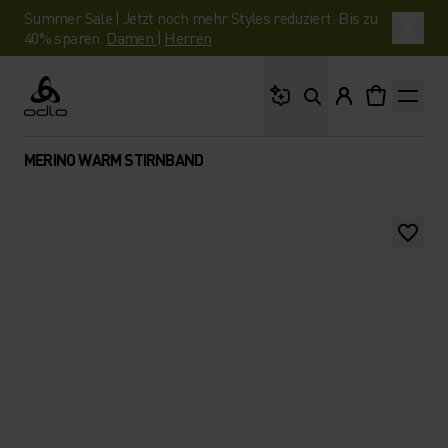
Summer Sale | Jetzt noch mehr Styles reduziert. Bis zu
40% sparen.
Damen
|
Herren
Wonach suchst du?
Odlo
MERINO WARM STIRNBAND