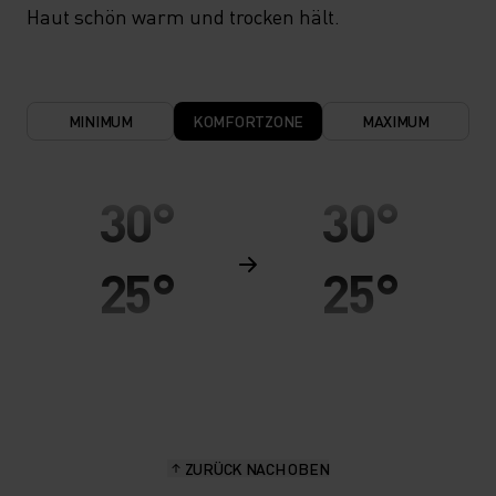
Haut schön warm und trocken hält.
MINIMUM
KOMFORTZONE
MAXIMUM
30°
30°
25°
25°
20°
20°
15°
15°
ZURÜCK NACH OBEN