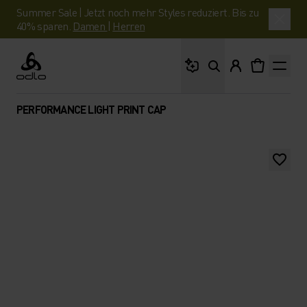
Summer Sale | Jetzt noch mehr Styles reduziert. Bis zu
40% sparen.
Damen
|
Herren
Wonach suchst du?
Odlo
PERFORMANCE LIGHT PRINT CAP