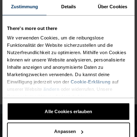
Zustimmung
Details
Über Cookies
Ausdrucksstarker Look für zuverlässigen
Sonnenschutz bei Läufen und Wanderungen.
There's more out there
Wir verwenden Cookies, um die reibungslose
Funktionalität der Website sicherzustellen und die
DETAILS, DIE DEN
Nutzerfreundlichkeit zu optimieren. Mithilfe von Cookies
UNTERSCHIED MACHEN
können wir unsere Website analysieren, personalisierte
Inhalte anzeigen und anonymisierte Daten zu
Marketingzwecken verwenden. Du kannst deine
Accessoires für unvergessliche Abenteuer.
Einwilligung jederzeit von der
Cookie-Erklärung
auf
unserer Website
ändern
oder widerrufen. Unsere
Datenschutzerklärung findest du
hier
.
Alle Cookies erlauben
Anpassen