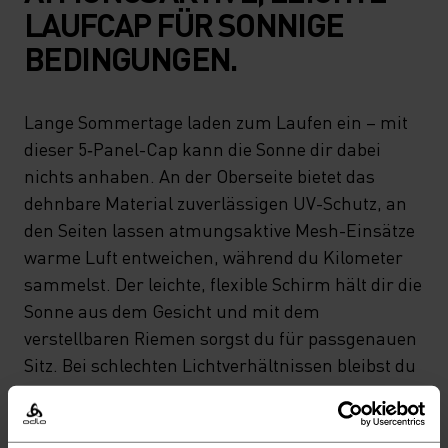
LAUFCAP FÜR SONNIGE
BEDINGUNGEN.
Lange Sommertage laden zum Laufen ein – mit
dieser 5‑Panel-Cap kann die Sonne dir dabei
nichts anhaben. An der Oberseite bietet das
dehnbare Material zuverlässigen UV-Schutz, an
den Seiten lassen atmungsaktive Mesh-Einsätze
warme Luft entweichen, während du Kilometer
sammelst. Der leichte, flexible Schirm hält dir die
Sonne aus dem Gesicht und mit dem
verstellbaren Riemen sorgst du für passgenauen
Sitz. Bei schlechten Lichtverhältnissen bleibst du
dank reflektierender Details gut sichtbar.
Abgerundet wird das Design durch unseren
saisonalen „Hyper Mapping“-Print.