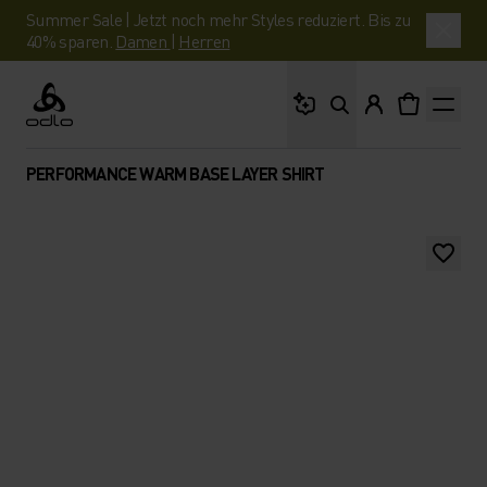
Summer Sale | Jetzt noch mehr Styles reduziert. Bis zu
40% sparen.
Damen
|
Herren
Wonach suchst du?
Odlo
PERFORMANCE WARM BASE LAYER SHIRT