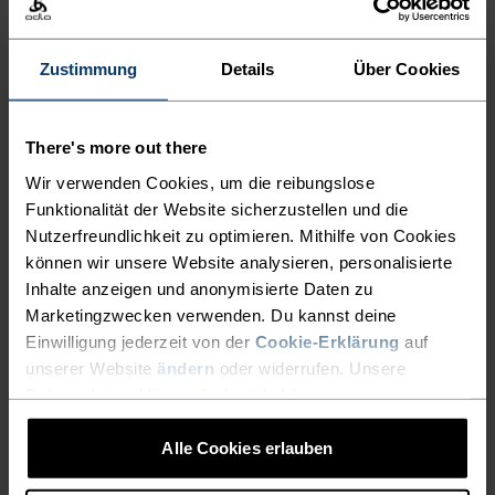
Zustimmung
Details
Über Cookies
"
Bequem und vielseitig fürs
There's more out there
Workout und die Erholung
Wir verwenden Cookies, um die reibungslose
Funktionalität der Website sicherzustellen und die
danach. Dieses Set trage ich
Nutzerfreundlichkeit zu optimieren. Mithilfe von Cookies
den ganzen Winter über."
können wir unsere Website analysieren, personalisierte
Inhalte anzeigen und anonymisierte Daten zu
Marketingzwecken verwenden. Du kannst deine
Einwilligung jederzeit von der
Cookie-Erklärung
auf
Hélène Uzabiaga, reawakened Athletin
unserer Website
ändern
oder widerrufen. Unsere
Datenschutzerklärung findest du
hier
.
Alle Cookies erlauben