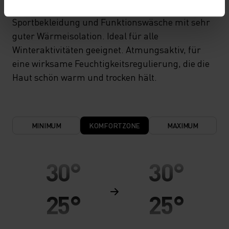
Hochfunktionelle und komfortable
Sportbekleidung und Funktionswäsche mit sehr
guter Wärmeisolation. Ideal für alle
Winteraktivitäten geeignet. Atmungsaktiv, für
eine wirksame Feuchtigkeitsregulierung, die die
Haut schön warm und trocken hält.
MINIMUM
KOMFORTZONE
MAXIMUM
30°
30°
25°
25°