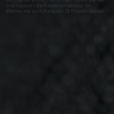
-15°
-15°
und reguliert die Körpertemperatur bei
Wärme wie auch Kälte um 35 Prozent besser.
-20°
-20°
-25°
-25°
-30°
-30°