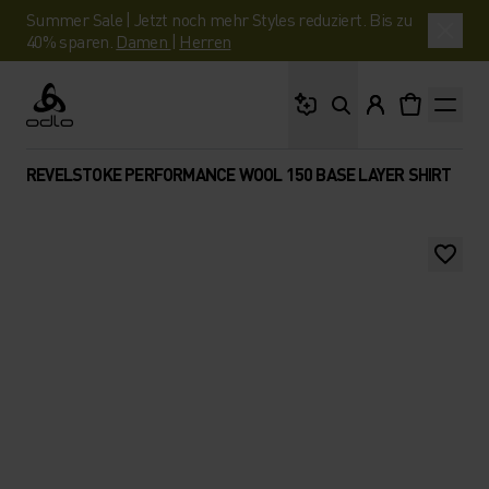
Summer Sale | Jetzt noch mehr Styles reduziert. Bis zu
40% sparen.
Damen
|
Herren
Wonach suchst du?
Odlo
REVELSTOKE PERFORMANCE WOOL 150 BASE LAYER SHIRT