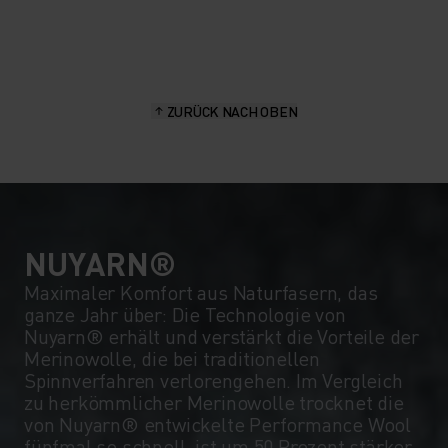
20°
20°
15°
15°
ZURÜCK NACH OBEN
10°
10°
5°
5°
0°
0°
NUYARN®
Maximaler Komfort aus Naturfasern, das
ganze Jahr über: Die Technologie von
-5°
-5°
Nuyarn® erhält und verstärkt die Vorteile der
Merinowolle, die bei traditionellen
Spinnverfahren verlorengehen. Im Vergleich
-10°
-10°
zu herkömmlicher Merinowolle trocknet die
von Nuyarn® entwickelte Performance Wool
fünfmal so schnell, ist um 50 Prozent stärker