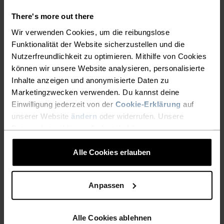
There's more out there
NIEDRIG
MODERAT
HOCH
Wir verwenden Cookies, um die reibungslose
Funktionalität der Website sicherzustellen und die
Nutzerfreundlichkeit zu optimieren. Mithilfe von Cookies
AKTIVITÄTSART
können wir unsere Website analysieren, personalisierte
ALLES HOCHINTENSIVE AKTIVITÄTEN
Wandern - Ski & Snow
Inhalte anzeigen und anonymisierte Daten zu
Marketingzwecken verwenden. Du kannst deine
Einwilligung jederzeit von der
Cookie-Erklärung
auf
unserer Website
ändern
oder widerrufen. Unsere
MATERIALEIGENSCHAFTEN
Datenschutzerklärung findest du
hier
.
SYNTHETISCH
MERINO
Alle Cookies erlauben
TEMPERATUR-KONTROLL-SYSTEM
Anpassen
WARM
Alle Cookies ablehnen