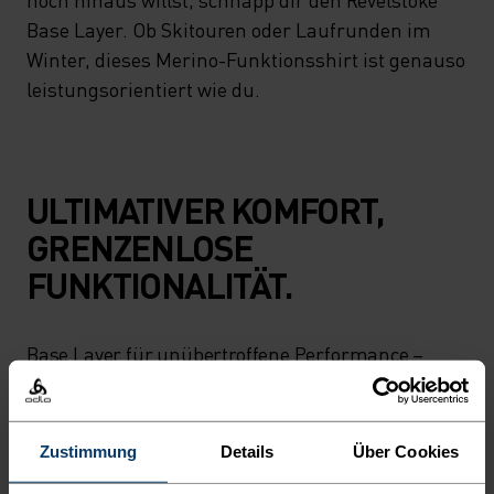
Base Layer. Ob Skitouren oder Laufrunden im
Winter, dieses Merino-Funktionsshirt ist genauso
leistungsorientiert wie du.
ULTIMATIVER KOMFORT,
GRENZENLOSE
FUNKTIONALITÄT.
Base Layer für unübertroffene Performance –
denn du bestimmst, wie dein Tag aussieht.
Zustimmung
Details
Über Cookies
AKTIVITÄTSNIVEAU