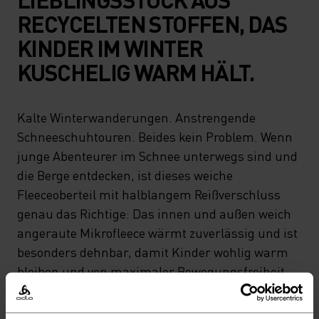
RECYCELTEN STOFFEN, DAS
KINDER IM WINTER
KUSCHELIG WARM HÄLT.
Kalte Winterwanderungen. Anstrengende
Schneeschuhtouren. Beides kein Problem. Wenn
junge Abenteurer im Schnee unterwegs sind und
die Berge entdecken, ist dieses weiche
Fleeceoberteil mit halblangem Reißverschluss
genau das Richtige: Das innen und außen weich
angeraute Mikrofleece wärmt zuverlässig und ist
besonders dehnbar, damit Kinder wohlig warm
bleiben und von maximaler Bewegungsfreiheit
profitieren. Das Rigi Mid Layer wird nachhaltig
aus recyceltem Polyester in Odlos eigener Fabrik