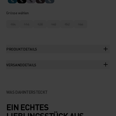
%
%
%
%
%
Grösse wählen
104
116
128
140
152
164
PRODUKTDETAILS
VERSANDDETAILS
WAS DAHINTERSTECKT
EIN ECHTES
LIEBLINGSSTÜCK AUS