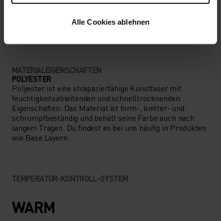
AKTIVITÄTSART
ALLES MODERATE AKTIVITÄTEN
Alle Cookies ablehnen
Wandern
MATERIALEIGENSCHAFTEN
POLYESTER
Polyester ist eine strapazierfähige Kunstfaser mit
feuchtigkeitsableitenden und schnelltrocknenden
Eigenschaften. Das Material ist form-, knitter- und
schrumpfbeständig und behält seine Farbe auch nach
langem Tragen. Du findest es bei uns häufig in Produkten
wie Base Layern.
TEMPERATUR-KONTROLL-SYSTEM
WARM