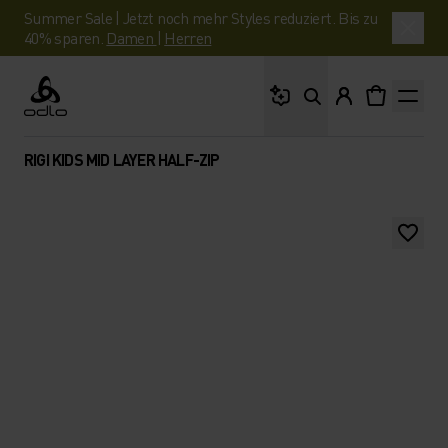
Summer Sale | Jetzt noch mehr Styles reduziert. Bis zu
40% sparen.
Damen
|
Herren
Wonach suchst du?
Odlo
RIGI KIDS MID LAYER HALF-ZIP