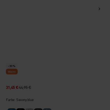
-30 %
Warm
31,45 €
44,95 €
Farbe: Saxony blue