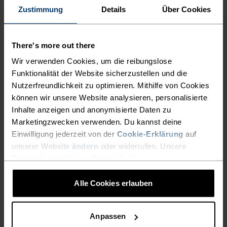
in Europa hergestellt.
Zustimmung
Details
Über Cookies
There's more out there
EIN MULTITALENT BEI DEM
Wir verwenden Cookies, um die reibungslose
Funktionalität der Website sicherzustellen und die
ALLES STIMMT
Nutzerfreundlichkeit zu optimieren. Mithilfe von Cookies
können wir unsere Website analysieren, personalisierte
Inhalte anzeigen und anonymisierte Daten zu
Vielseitiger Komfort für jeden Schritt auf deiner
Marketingzwecken verwenden. Du kannst deine
Wanderung.
Einwilligung jederzeit von der
Cookie-Erklärung
auf
unserer Website
ändern
oder widerrufen. Unsere
Datenschutzerklärung findest du
hier
.
AKTIVITÄTSNIVEAU
Alle Cookies erlauben
NIEDRIG
MODERAT
HOCH
Anpassen