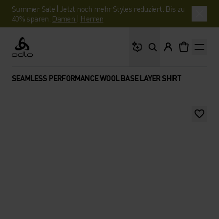
Summer Sale | Jetzt noch mehr Styles reduziert. Bis zu
40% sparen.
Damen
|
Herren
Wonach suchst du?
Odlo
SEAMLESS PERFORMANCE WOOL BASE LAYER SHIRT