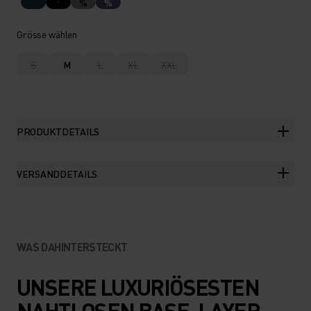
%
%
Grösse wählen
S
M
L
XL
XXL
PRODUKTDETAILS
VERSANDDETAILS
WAS DAHINTERSTECKT
UNSERE LUXURIÖSESTEN
NAHTLOSEN BASE-LAYER-