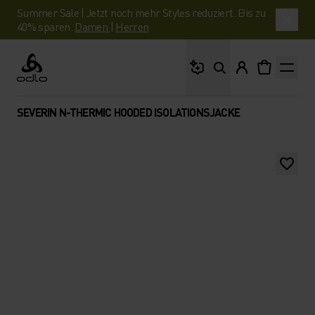
Summer Sale | Jetzt noch mehr Styles reduziert. Bis zu
40% sparen.
Damen
|
Herren
Wonach suchst du?
Odlo
SEVERIN N-THERMIC HOODED ISOLATIONSJACKE