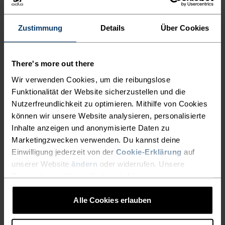
AKTIVITÄTSNIVEAU
Zustimmung
Details
Über Cookies
NIEDRIG
MODERAT
HOCH
There's more out there
Wir verwenden Cookies, um die reibungslose
Funktionalität der Website sicherzustellen und die
AKTIVITÄTSART
Nutzerfreundlichkeit zu optimieren. Mithilfe von Cookies
ALLES MODERATE AKTIVITÄTEN
Casual Comfort
können wir unsere Website analysieren, personalisierte
Inhalte anzeigen und anonymisierte Daten zu
Marketingzwecken verwenden. Du kannst deine
Einwilligung jederzeit von der
Cookie-Erklärung
auf
MATERIALEIGENSCHAFTEN
unserer Website
ändern
oder widerrufen. Unsere
POLYESTER
Polyester ist eine strapazierfähige Kunstfaser mit
Datenschutzerklärung findest du
hier
.
feuchtigkeitsableitenden und schnelltrocknenden
Eigenschaften. Das Material ist form-, knitter- und
Alle Cookies erlauben
schrumpfbeständig und behält seine Farbe auch nach
langem Tragen. Du findest es bei uns häufig in Produkten
wie Base Layern.