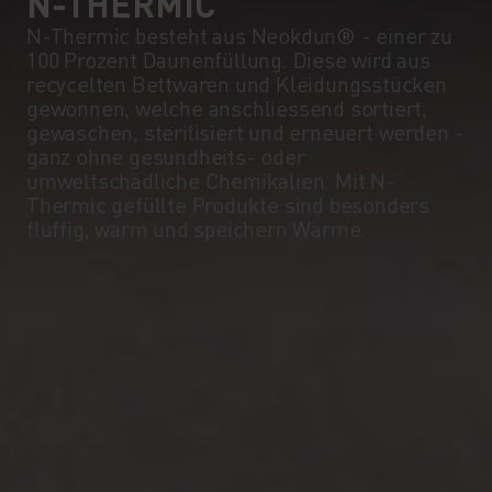
0°
0°
N-THERMIC
N-Thermic besteht aus Neokdun® - einer zu
100 Prozent Daunenfüllung. Diese wird aus
-5°
-5°
recycelten Bettwaren und Kleidungsstücken
gewonnen, welche anschliessend sortiert,
gewaschen, sterilisiert und erneuert werden -
-10°
-10°
ganz ohne gesundheits- oder
umweltschädliche Chemikalien. Mit N-
Thermic gefüllte Produkte sind besonders
-15°
-15°
fluffig, warm und speichern Wärme.
-20°
-20°
-25°
-25°
-30°
-30°