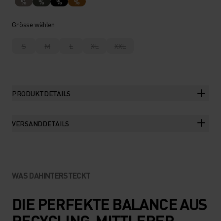
%
%
%
%
Grösse wählen
S
M
L
XL
XXL
PRODUKTDETAILS
VERSANDDETAILS
WAS DAHINTERSTECKT
DIE PERFEKTE BALANCE AUS
RECYCLING, MITTLERER