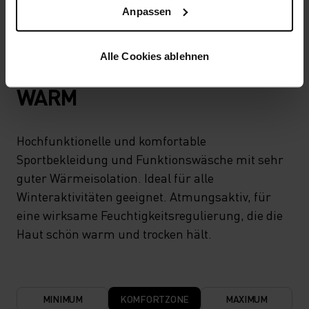
Anpassen
TEMPERATUR-KONTROLL-SYSTEM
Alle Cookies ablehnen
WARM
Hochfunktionelle und komfortable
Sportbekleidung und Funktionswäsche mit sehr
guter Wärmeisolation. Ideal für alle
Winteraktivitäten geeignet. Atmungsaktiv, für
eine wirksame Feuchtigkeitsregulierung, die die
Haut schön warm und trocken hält.
MINIMUM
KOMFORTZONE
MAXIMUM