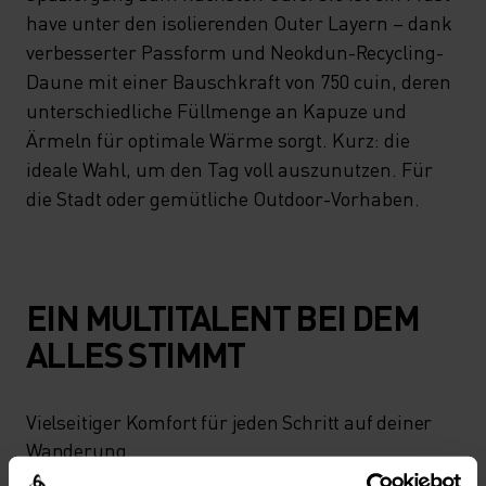
have unter den isolierenden Outer Layern – dank
verbesserter Passform und Neokdun-Recycling-
Daune mit einer Bauschkraft von 750 cuin, deren
unterschiedliche Füllmenge an Kapuze und
Ärmeln für optimale Wärme sorgt. Kurz: die
ideale Wahl, um den Tag voll auszunutzen. Für
die Stadt oder gemütliche Outdoor-Vorhaben.
EIN MULTITALENT BEI DEM
ALLES STIMMT
Vielseitiger Komfort für jeden Schritt auf deiner
Wanderung.