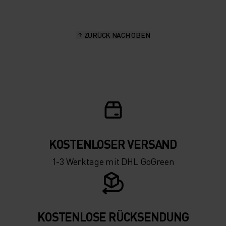
15°
15°
ZURÜCK NACH OBEN
10°
10°
5°
5°
0°
0°
-5°
-5°
KOSTENLOSER VERSAND
1-3 Werktage mit DHL GoGreen
-10°
-10°
-15°
-15°
KOSTENLOSE RÜCKSENDUNG