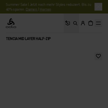
Summer Sale | Jetzt noch mehr Styles reduziert. Bis zu
40% sparen.
Damen
|
Herren
Wonach suchst du?
Odlo
TENCIA MID LAYER HALF-ZIP