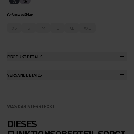
%
%
Grösse wählen
XS
S
M
L
XL
XXL
PRODUKTDETAILS
VERSANDDETAILS
WAS DAHINTERSTECKT
DIESES
FUNKTIONSOBERTEIL SORGT