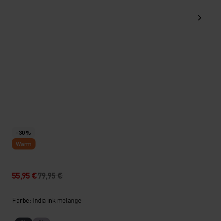
-30 %
Warm
55,95 €
79,95 €
Farbe: India ink melange