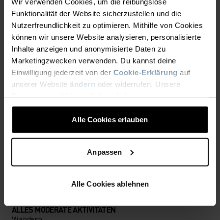
Wir verwenden Cookies, um die reibungslose
Funktionalität der Website sicherzustellen und die
EIN MULTITALENT BEI DEM
Nutzerfreundlichkeit zu optimieren. Mithilfe von Cookies
können wir unsere Website analysieren, personalisierte
ALLES STIMMT
Inhalte anzeigen und anonymisierte Daten zu
Marketingzwecken verwenden. Du kannst deine
Einwilligung jederzeit von der
Cookie-Erklärung
auf
Vielseitiger Komfort für jeden Schritt auf deiner
unserer Website
ändern
oder widerrufen. Unsere
Wanderung.
Datenschutzerklärung findest du
hier
.
Alle Cookies erlauben
AKTIVITÄTSNIVEAU
Anpassen
NIEDRIG
MODERAT
HOCH
Alle Cookies ablehnen
AKTIVITÄTSART
ALLES MODERATE AKTIVITÄTEN
Wandern