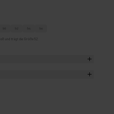
50
52
54
56
oß und trägt die Größe 52.