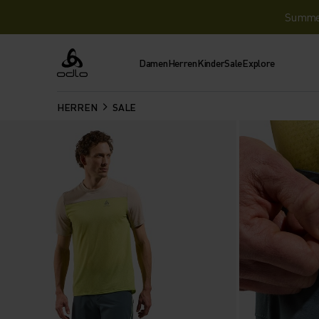
Summer 
Damen
Herren
Kinder
Sale
Explore
Odlo
HERREN
SALE