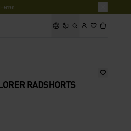
|
Herren
Wonach suchst du?
PLORER RADSHORTS