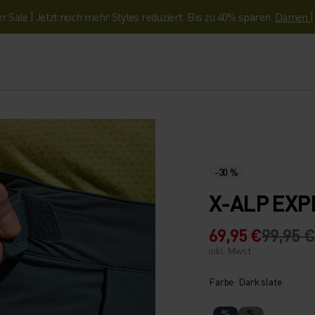
Sale | Jetzt noch mehr Styles reduziert. Bis zu 40% sparen.
Damen
-30 %
X-ALP EX
69,95 €
99,95 €
inkl. Mwst.
Farbe: Dark slate
%
%