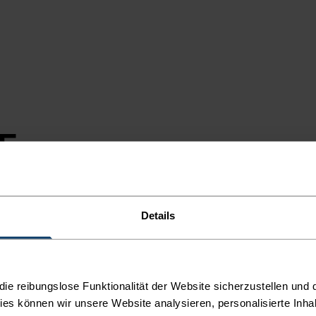
E-
SION
Details
TEUER
e reibungslose Funktionalität der Website sicherzustellen und d
kies können wir unsere Website analysieren, personalisierte Inha