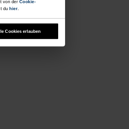
t von der
Cookie-
st du
hier
.
lle Cookies erlauben