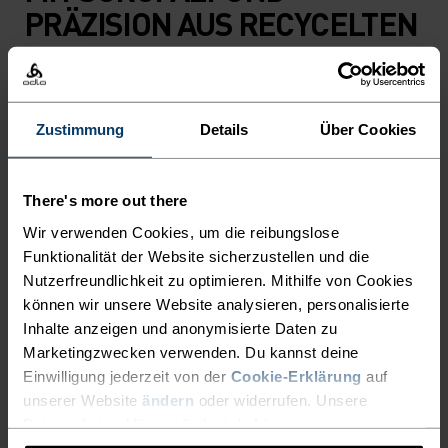
PRÄZISION AUS RECYCELTEN
MATERIALIEN
HERGESTELLT – FÜR DEN
TRAIL UND ALLES, WAS
Zustimmung
Details
Über Cookies
DANACH KOMMT.
There's more out there
Die leichte, wasserabweisende und
Wir verwenden Cookies, um die reibungslose
strapazierfähige X-Alp MTB-Baggy von Odlo bietet
Funktionalität der Website sicherzustellen und die
dir zuverlässigen Schutz vor den Elementen,
Nutzerfreundlichkeit zu optimieren. Mithilfe von Cookies
wenn du auf den Trails unterwegs bist.
können wir unsere Website analysieren, personalisierte
Reflektierende Details verbessern deine
Inhalte anzeigen und anonymisierte Daten zu
Marketingzwecken verwenden. Du kannst deine
Sichtbarkeit im Dunkeln – für maximalen
Einwilligung jederzeit von der
Cookie-Erklärung
auf
Komfort im Sattel, den ganzen Tag lang. Die
unserer Website
ändern
oder widerrufen. Unsere
Mountainbike-Baggy hat kein Sitzpolster, da sie
Datenschutzerklärung findest du
hier
.
als Überhose über Radshorts oder einer