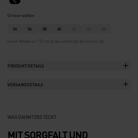
%
Grösse wählen
34
36
38
40
42
44
46
Unser Model ist 173 cm gross und trägt die Grösse 36.
PRODUKTDETAILS
VERSANDDETAILS
WAS DAHINTERSTECKT
MIT SORGFALT UND