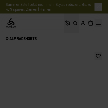
Summer Sale | Jetzt noch mehr Styles reduziert. Bis zu
40% sparen.
Damen
|
Herren
Wonach suchst du?
Odlo
X-ALP RADSHORTS