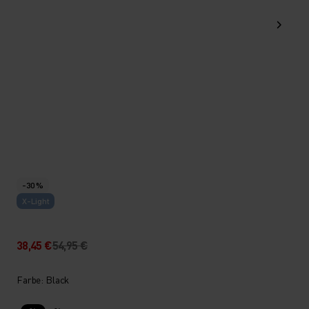
-30 %
X-Light
38,45 €
54,95 €
Farbe: Black