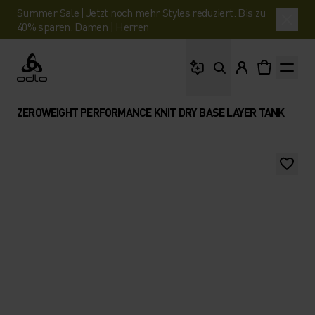
Summer Sale | Jetzt noch mehr Styles reduziert. Bis zu
40% sparen.
Damen
|
Herren
Wonach suchst du?
Odlo
ZEROWEIGHT PERFORMANCE KNIT DRY BASE LAYER TANK