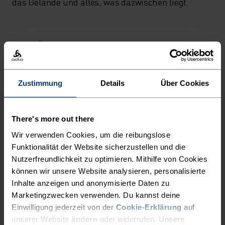
das Gelände und alles, was dazwischen liegt.
AKTIVITÄTSNIVEAU
NIEDRIG
MODERAT
HOCH
Zustimmung
Details
Über Cookies
AKTIVITÄTSART
There's more out there
ALLES HOCHINTENSIVE AKTIVITÄTEN
Radsport
Wir verwenden Cookies, um die reibungslose
Funktionalität der Website sicherzustellen und die
Nutzerfreundlichkeit zu optimieren. Mithilfe von Cookies
können wir unsere Website analysieren, personalisierte
MATERIALEIGENSCHAFTEN
SYNTHETISCH
Inhalte anzeigen und anonymisierte Daten zu
Entwickelt für hochintensive Aktivitäten, fühlt sich wie
Marketingzwecken verwenden. Du kannst deine
eine zweite Haut an - dehnbar, aussergewöhnlich leicht,
Einwilligung jederzeit von der
Cookie-Erklärung
auf
exzellenter Feuchtigkeitstransport, hilft bei der
unserer Website
ändern
oder widerrufen. Unsere
Körpertemperaturregulierung, trocknet schneller als