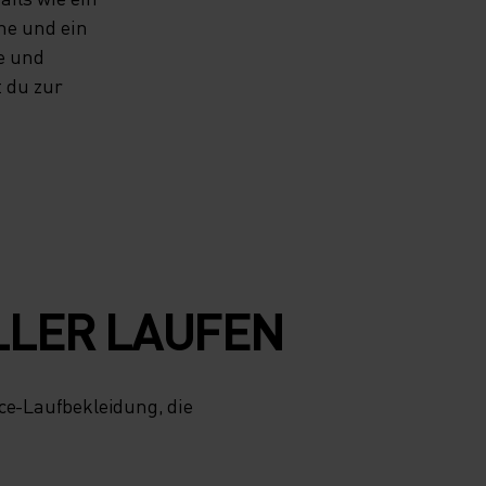
he und ein
e und
t du zur
LLER LAUFEN
nce-Laufbekleidung, die