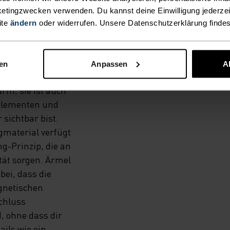
etingzwecken verwenden. Du kannst deine Einwilligung jederzei
EN
ite
ändern
oder widerrufen. Unsere Datenschutzerklärung finde
N.
nen
Anpassen
A
arm, sie ist auch
kelementen und
sichtbar bist.
ngmaterial verfügt
-Prinzip, die an
tät sorgen. Ärmel
ei, dass die
gnetischen
chluss
, ohne dass dir
ails wie ein