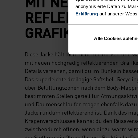
MIT NEUEN
anonymisierte Daten zu Mark
REFLEKTIEREND
Erklärung
auf unserer Webs
GRAFIKELEMENTE
Alle Cookies ableh
Diese Jacke hält dich nicht nur trocken und w
mit neuen hochgradig reflektierenden Grafi
Details versehen, damit du im Dunkeln besser 
Das superleichte dreilagige Softshell-Recycli
über Belüftungszonen nach dem Body-Mapping
bestimmten Stellen gezielt für Atmungsaktivi
und Daumenschlaufen tragen ebenfalls dazu b
Jacke rundum reflektierend ist. Dank des ma
Kragenverschlusses kannst du den Reissvers
zwischendurch öffnen, wenn dir zu warm wird
der Stoff um die Ohren flattert. Praktische Det