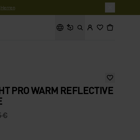
|
Herren
Wonach suchst du?
HT PRO WARM REFLECTIVE
E
5 €