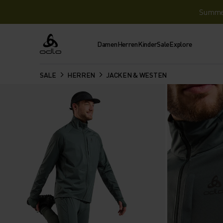
Summer 
Damen
Herren
Kinder
Sale
Explore
Odlo
SALE
HERREN
JACKEN & WESTEN