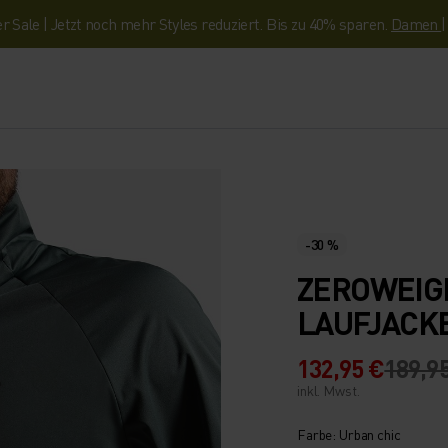
Sale | Jetzt noch mehr Styles reduziert. Bis zu 40% sparen.
Damen
-30 %
ZEROWEIG
LAUFJACK
132,95 €
189,9
inkl. Mwst.
Farbe: Urban chic