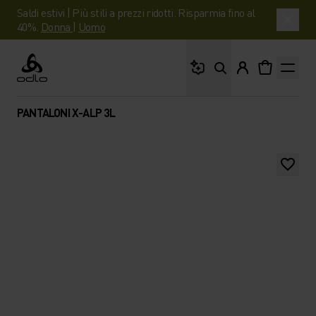
Saldi estivi | Più stili a prezzi ridotti. Risparmia fino al
40%.
Donna
|
Uomo
Cosa stai cercando?
Odlo
PANTALONI X-ALP 3L