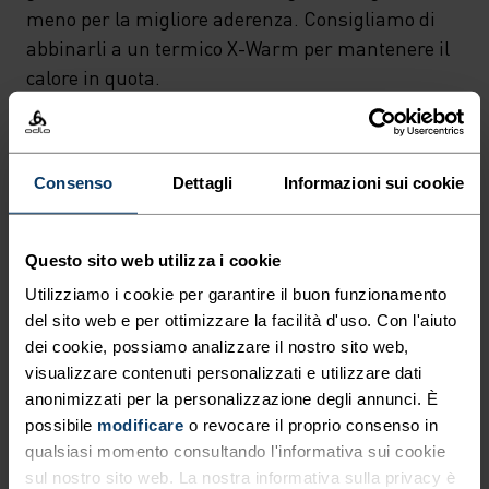
meno per la migliore aderenza. Consigliamo di
abbinarli a un termico X-Warm per mantenere il
calore in quota.
Consenso
Dettagli
Informazioni sui cookie
GODITI OGNI ISTANTE.
Questo sito web utilizza i cookie
Capi tecnici leggeri e impermeabili per vivere il
momento e dimenticare il resto.
Utilizziamo i cookie per garantire il buon funzionamento
del sito web e per ottimizzare la facilità d'uso. Con l'aiuto
dei cookie, possiamo analizzare il nostro sito web,
visualizzare contenuti personalizzati e utilizzare dati
LIVELLO DI ATTIVITÀ
anonimizzati per la personalizzazione degli annunci. È
possibile
modificare
o revocare il proprio consenso in
BASSO
MODERATO
ALTO
qualsiasi momento consultando l'informativa sui cookie
sul nostro sito web. La nostra informativa sulla privacy è